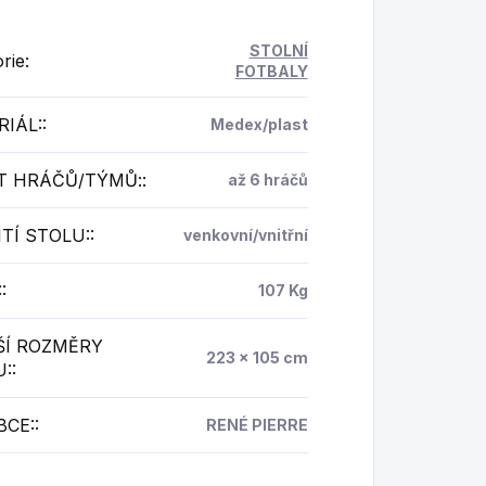
STOLNÍ
rie
:
FOTBALY
IÁL:
:
Medex/plast
T HRÁČŮ/TÝMŮ:
:
až 6 hráčů
TÍ STOLU:
:
venkovní/vnitřní
:
:
107 Kg
ŠÍ ROZMĚRY
223 x 105 cm
U:
:
BCE:
:
RENÉ PIERRE