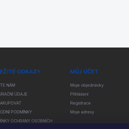
EŽITÉ ODKAZY
MŮJ ÚČET
ŠTE NÁM
Moje objednávky
URAČNÍ ÚDAJE
Přihlášení
NAKUPOVAT
Registrace
ODNÍ PODMÍNKY
Moje adresy
ÍNKY OCHRANY OSOBNÍCH
Ů