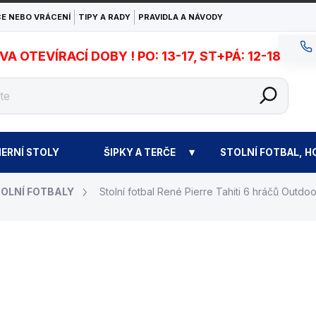
E NEBO VRÁCENÍ
TIPY A RADY
PRAVIDLA A NÁVODY
 OTEVÍRACÍ DOBY ! PO: 13-17, ST+PÁ: 12-18
ERNÍ STOLY
ŠIPKY A TERČE
STOLNÍ FOTBAL, H
OLNÍ FOTBALY
Stolní fotbal René Pierre Tahiti 6 hráčů Outdoo
71 900 Kč
Měrná