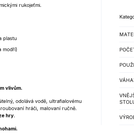
mickými rukojeťmi.
Katego
MATER
a plastu
a modří)
POČE
POUŽI
VÁHA
m vlivům.
VNĚJ
telný, odolává vodě, ultrafialovému
STOL
šroubovaní hráči, malovaní ručně.
ze hry
.
VÝRO
nohami
.