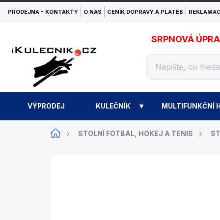
Přejít
PRODEJNA - KONTAKTY
O NÁS
CENÍK DOPRAVY A PLATEB
REKLAMAC
na
obsah
SRPNOVÁ ÚPRAVA
VÝPRODEJ
KULEČNÍK
MULTIFUNKČNÍ H
Domů
STOLNÍ FOTBAL, HOKEJ A TENIS
ST
ZNAČKA:
RENÉ PIERRE