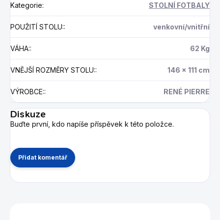
Kategorie
:
STOLNÍ FOTBALY
POUŽITÍ STOLU:
:
venkovní/vnitřní
VÁHA:
:
62 Kg
VNĚJŠÍ ROZMĚRY STOLU:
:
146 x 111 cm
VÝROBCE:
:
RENÉ PIERRE
Diskuze
Buďte první, kdo napíše příspěvek k této položce.
Přidat komentář
Mohlo by se vám také líbit