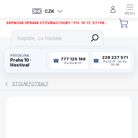
Přejít
na
CZK
obsah
SRPNOVÁ ÚPRAVA OTEVÍRACÍ DOBY ! PO: 13-17, ST+PÁ: 12-18
NÁKU
KOŠÍ
PRODEJNA
228 227 571
777 125 166
Praha 10 ·
Po 13–17 · St, Pá
Po–Pá 8–17
Hostivař
10–18
STOLNÍ FOTBALY
ZNAČKA:
RENÉ PIERRE