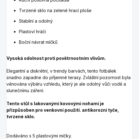
Tvrzené sklo na zelené hrací ploše
Stabilní a odolný
Plastoví hráči
Boční návrat míčků
Vysoká odolnost proti povětrnostním vlivům.
Elegantní a diskrétní, v trendy barvách, tento fotbálek
snadno zapadne do příjemné terasy.
Zvláštní pozornost byla
věnována výběru vzhledu, který je ale odolný vůči vodě a
slunečnímu záření.
Tento stůl s lakovanými kovovými nohami je
přizpůsoben pro venkovní použití. antikorozní tyče,
tvrzené sklo.
Dodáváno s 5 plastovými míčky.