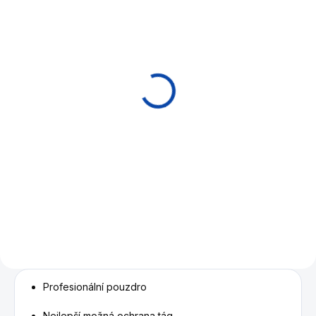
EXPEDICE DO 24 HODIN
Tágo karambol Adam
X2 Supreme Gifu
11 590 Kč
Do košíku
Profesionální karambolové
tágo ADAM.Tágo je vyrobeno
z vybraných částí javoru.
Spodní díl je zdoben intarzií z
exotických druhů dřev.
Profesionální pouzdro
Nejlepší možná ochrana tág