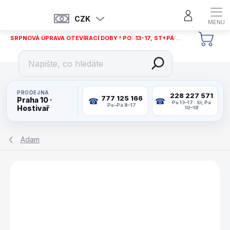
Přejít
na
CZK
obsah
SRPNOVÁ ÚPRAVA OTEVÍRACÍ DOBY ! PO: 13-17, ST+PÁ: 12-18
NÁKU
KOŠÍ
PRODEJNA
228 227 571
777 125 166
Praha 10 ·
Po 13–17 · St, Pá
Po–Pá 8–17
Hostivař
10–18
Adam
ZNAČKA:
ADAM