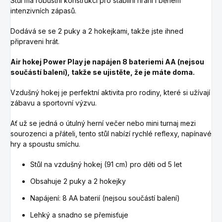
Stůl má robustní konstrukci pro stabilní hraní i během
intenzivních zápasů.
Dodává se se 2 puky a 2 hokejkami, takže jste ihned
připraveni hrát.
Air hokej Power Play je napájen 8 bateriemi AA (nejsou
součástí balení), takže se ujistěte, že je máte doma.
Vzdušný hokej je perfektní aktivita pro rodiny, které si užívají
zábavu a sportovní výzvu.
Ať už se jedná o útulný herní večer nebo mini turnaj mezi
sourozenci a přáteli, tento stůl nabízí rychlé reflexy, napínavé
hry a spoustu smíchu.
Stůl na vzdušný hokej (91 cm) pro děti od 5 let
Obsahuje 2 puky a 2 hokejky
Napájení: 8 AA baterií (nejsou součástí balení)
Lehký a snadno se přemisťuje