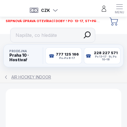
Přejít
na
CZK
obsah
SRPNOVÁ ÚPRAVA OTEVÍRACÍ DOBY ! PO: 13-17, ST+PÁ: 12-18
NÁKU
KOŠÍ
PRODEJNA
228 227 571
777 125 166
Praha 10 ·
Po 13–17 · St, Pá
Po–Pá 8–17
Hostivař
10–18
AIR HOCKEY INDOOR
ZNAČKA:
PACHMAN