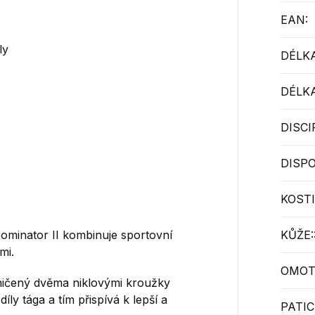
EAN
:
ly
DÉLKA
DÉLKA
DISCI
DISPO
KOSTI
Dominator II kombinuje sportovní
KŮŽE:
mi.
OMOT
ičený dvěma niklovými kroužky
ly tága a tím přispívá k lepší a
PATIC