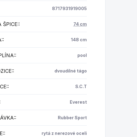
8717931919005
 ŠPICE:
:
74 cm
:
:
148 cm
PLÍNA:
:
pool
ZICE:
:
dvoudílné tágo
CE:
:
S.C.T
:
Everest
ÁVKA:
:
Rubber Sport
E:
:
rytá z nerezové oceli