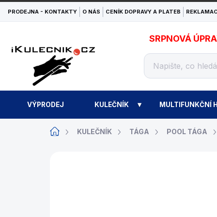
Přejít
PRODEJNA - KONTAKTY
O NÁS
CENÍK DOPRAVY A PLATEB
REKLAMAC
na
obsah
SRPNOVÁ ÚPRAVA
VÝPRODEJ
KULEČNÍK
MULTIFUNKČNÍ H
Domů
KULEČNÍK
TÁGA
POOL TÁGA
ZNAČKA:
BUFFALO