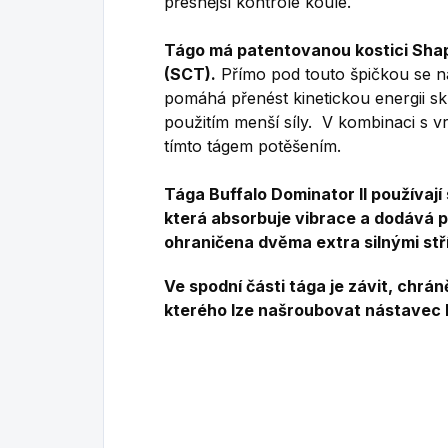
přesnější kontrole koule.
Tágo má patentovanou kostici Sha
(SCT).
Přímo pod touto špičkou se na
pomáhá přenést kinetickou energii sk
použitím menší síly. V kombinaci s vr
tímto tágem potěšením.
Tága Buffalo Dominator II používají
která absorbuje vibrace a dodává poc
ohraničena dvěma extra silnými stř
Ve spodní části tága je závit, ch
kterého lze našroubovat nástavec B