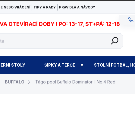
E NEBO VRÁCENÍ
TIPY A RADY
PRAVIDLA A NÁVODY
 OTEVÍRACÍ DOBY ! PO: 13-17, ST+PÁ: 12-18
ERNÍ STOLY
ŠIPKY A TERČE
STOLNÍ FOTBAL, H
BUFFALO
Tágo pool Buffalo Dominator II No.4 Red
7 390 Kč
Měrná