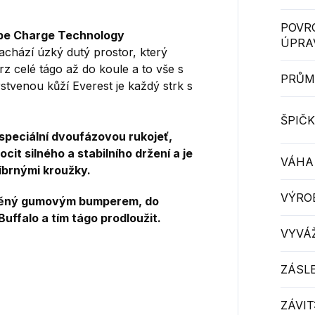
POVR
pe Charge Technology
ÚPRA
chází úzký dutý prostor, který
rz celé tágo až do koule a to vše s
PRŮM
stvenou kůží Everest je každý strk s
ŠPIČK
 speciální dvoufázovou rukojeť,
it silného a stabilního držení a je
VÁHA
íbrnými kroužky.
VÝRO
ráněný gumovým bumperem, do
uffalo a tím tágo prodloužit.
VYVÁŽ
ZÁSL
ZÁVIT