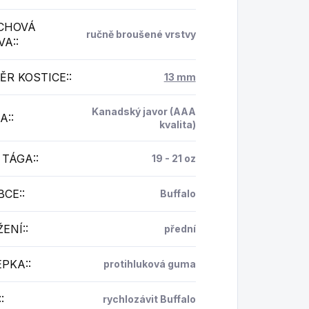
CHOVÁ
ručně broušené vrstvy
VA:
:
ĚR KOSTICE:
:
13 mm
Kanadský javor (AAA
A:
:
kvalita)
 TÁGA:
:
19 - 21 oz
BCE:
:
Buffalo
ENÍ:
:
přední
EPKA:
:
protihluková guma
:
:
rychlozávit Buffalo