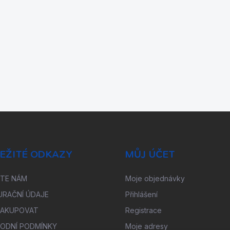
EŽITÉ ODKAZY
MŮJ ÚČET
ŠTE NÁM
Moje objednávky
URAČNÍ ÚDAJE
Přihlášení
NAKUPOVAT
Registrace
ODNÍ PODMÍNKY
Moje adresy