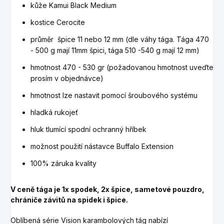
kůže Kamui Black Medium
kostice Cerocite
průměr špice 11 nebo 12 mm (dle váhy tága. Tága 470
- 500 g mají 11mm špici, tága 510 -540 g mají 12 mm)
hmotnost 470 - 530 gr (požadovanou hmotnost uveďte
prosím v objednávce)
hmotnost lze nastavit pomocí šroubového systému
hladká rukojeť
hluk tlumící spodní ochranný hříbek
možnost použití nástavce Buffalo Extension
100% záruka kvality
V ceně tága je 1x spodek, 2x špice, sametové pouzdro,
chrániče závitů na spidek i špice.
Oblíbená série Vision karambolových tág nabízí