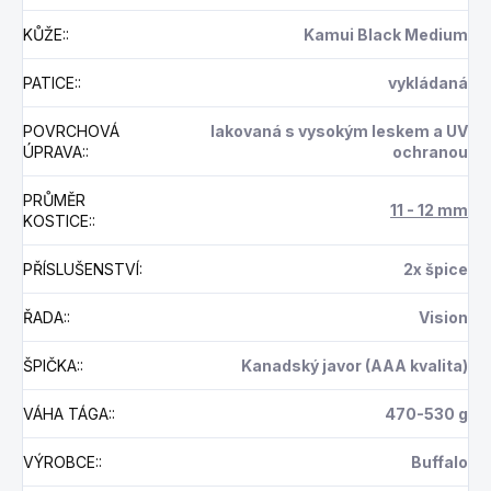
KŮŽE:
:
Kamui Black Medium
PATICE:
:
vykládaná
POVRCHOVÁ
lakovaná s vysokým leskem a UV
ÚPRAVA:
:
ochranou
PRŮMĚR
11 - 12 mm
KOSTICE:
:
PŘÍSLUŠENSTVÍ
:
2x špice
ŘADA:
:
Vision
ŠPIČKA:
:
Kanadský javor (AAA kvalita)
VÁHA TÁGA:
:
470-530 g
VÝROBCE:
:
Buffalo