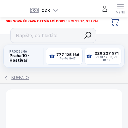
Přejít
na
CZK
obsah
SRPNOVÁ ÚPRAVA OTEVÍRACÍ DOBY ! PO: 13-17, ST+PÁ: 12-18
NÁKU
KOŠÍ
PRODEJNA
228 227 571
777 125 166
Praha 10 ·
Po 13–17 · St, Pá
Po–Pá 8–17
Hostivař
10–18
BUFFALO
ZNAČKA:
BUFFALO