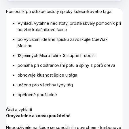
Pomocník při údržbě čistoty špičky kulečníkového tága.
Vyhladí, vytáhne nečistoty, prostě skvělý pomocník při
údržbě kulečníkové špice
po vyčištění ideálně špičku zavoskujte CueWax
Molinari
12 jemných Micro folií = 3 stupně hrubosti
pomáhá při odstraňování potu a špíny z pórů dřeva
obnovuje kluznost špice u tága
určeno pro všechny typy tág
opětovně použitelné
Čistí a vyhladí
Omyvatelné a znovu použitelné
Nepoužívejte na špice se speciálním povrchem - karbonové