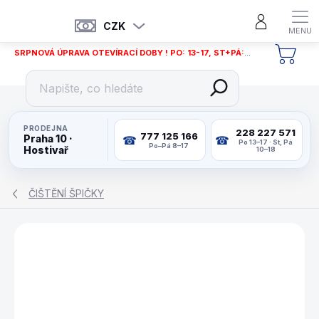
Přejít
na
CZK
obsah
SRPNOVÁ ÚPRAVA OTEVÍRACÍ DOBY ! PO: 13-17, ST+PÁ: 12-18
NÁKU
KOŠÍ
PRODEJNA
228 227 571
777 125 166
Praha 10 ·
Po 13–17 · St, Pá
Po–Pá 8–17
Hostivař
10–18
ČIŠTĚNÍ ŠPIČKY