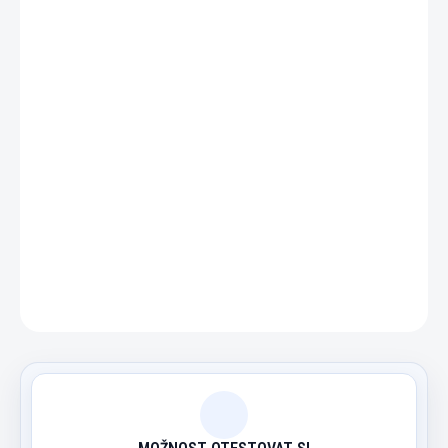
−
+
Přidat do košíku
Jemné čistící papírky ve 3 různých hrubostech pro
vyleštění špice tága.
DETAILNÍ INFORMACE
ZEPTAT SE
HLÍDAT