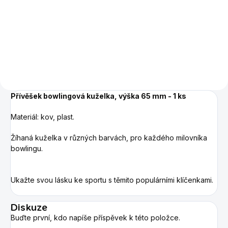
Stylový přívěsek ve tvaru
kulečníkové koule. Průměr 25
mm
Přívěšek bowlingová kuželka, výška 65 mm - 1 ks
Materiál: kov, plast.
Žíhaná kuželka v různých barvách, pro každého milovníka
bowlingu.
Ukažte svou lásku ke sportu s těmito populárními klíčenkami.
Diskuze
Buďte první, kdo napíše příspěvek k této položce.