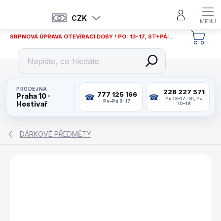
Přejít
na
CZK
obsah
SRPNOVÁ ÚPRAVA OTEVÍRACÍ DOBY ! PO: 13-17, ST+PÁ: 12-18
NÁKU
KOŠÍ
PRODEJNA
228 227 571
777 125 166
Praha 10 ·
Po 13–17 · St, Pá
Po–Pá 8–17
Hostivař
10–18
DÁRKOVÉ PŘEDMĚTY
VÝPRODEJ