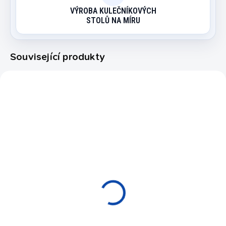
VÝROBA KULEČNÍKOVÝCH
STOLŮ NA MÍRU
Související produkty
4622.014
EXPEDICE DO 24 HODIN
Přívěsek pool koule,
různá čísla, 25mm
75 Kč
Detail