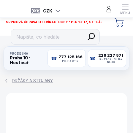
Přejít
na
CZK
obsah
SRPNOVÁ ÚPRAVA OTEVÍRACÍ DOBY ! PO: 13-17, ST+PÁ: 12-18
NÁKU
KOŠÍ
PRODEJNA
228 227 571
777 125 166
Praha 10 ·
Po 13–17 · St, Pá
Po–Pá 8–17
Hostivař
10–18
DRŽÁKY A STOJANY
ZNAČKA:
BUFFALO