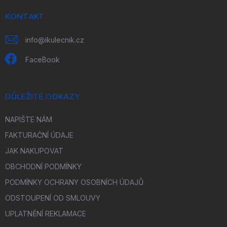
t
í
KONTAKT
info
@
ikulecnik.cz
FaceBook
DŮLEŽITÉ ODKAZY
NAPIŠTE NÁM
FAKTURAČNÍ ÚDAJE
JAK NAKUPOVAT
OBCHODNÍ PODMÍNKY
PODMÍNKY OCHRANY OSOBNÍCH ÚDAJŮ
ODSTOUPENÍ OD SMLOUVY
UPLATNĚNÍ REKLAMACE