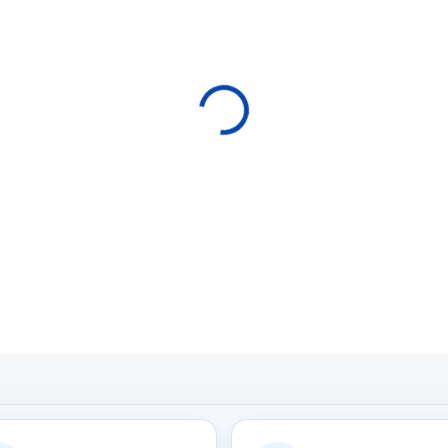
EXPEDICE DO 24 HODI
cena:
−
+
P
Dřevěný nástěnný držák 
DETAILNÍ INFORMACE