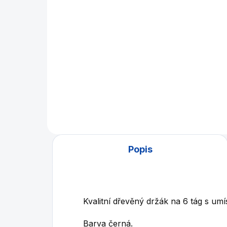
cm
990 Kč
Do košíku
Jednodílné tágo z pevného
dřeva, s lepenou kůží.
Popis
Kvalitní dřevěný držák na 6 tág s um
Barva černá.