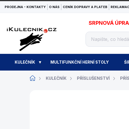
Přejít
PRODEJNA - KONTAKTY
O NÁS
CENÍK DOPRAVY A PLATEB
REKLAMAC
na
obsah
SRPNOVÁ ÚPRAVA
KULEČNÍK
MULTIFUNKČNÍ HERNÍ STOLY
ŠI
Domů
KULEČNÍK
PŘÍSLUŠENSTVÍ
PŘÍ
ZNAČKA:
BUFFALO