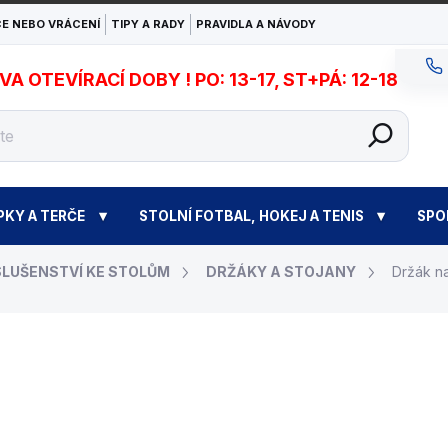
E NEBO VRÁCENÍ
TIPY A RADY
PRAVIDLA A NÁVODY
 OTEVÍRACÍ DOBY ! PO: 13-17, ST+PÁ: 12-18
PKY A TERČE
STOLNÍ FOTBAL, HOKEJ A TENIS
SPO
SLUŠENSTVÍ KE STOLŮM
DRŽÁKY A STOJANY
Držák na
590 Kč
Měrná