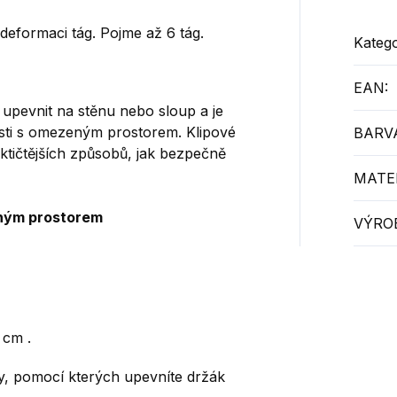
deformaci tág. Pojme až 6 tág.
Katego
EAN
:
upevnit na stěnu nebo sloup a je
sti s omezeným prostorem. Klipové
BARV
ktičtějších způsobů, jak bezpečně
MATER
eným prostorem
VÝRO
 cm .
y, pomocí kterých upevníte držák