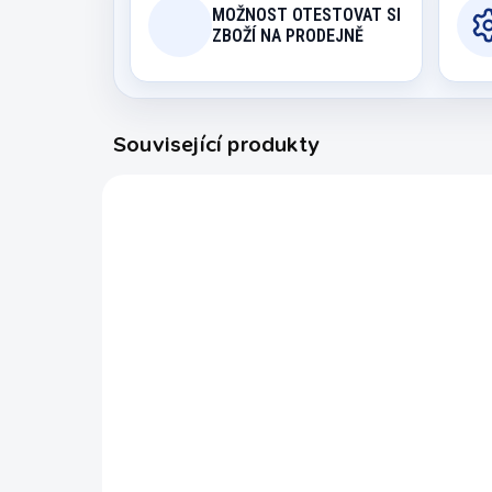
MOŽNOST OTESTOVAT SI
ZBOŽÍ NA PRODEJNĚ
Související produkty
5203.001
EXPEDICE DO 24 HODIN
Tágo jednodílné
karambol Buffalo 140