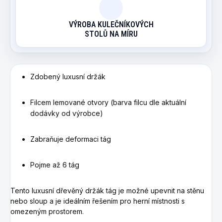
VÝROBA KULEČNÍKOVÝCH
STOLŮ NA MÍRU
Zdobený luxusní držák
Filcem
lemované
otvory (barva filcu dle aktuální
dodávky od výrobce)
Zabraňuje
deformaci tág
Pojme až
6
tág
Tento luxusní
dřevěný
držák tág je možné upevnit na
stěnu
nebo
sloup
a
je
ideálním řešením pro
herní
místnosti
s
omezeným prostorem
.