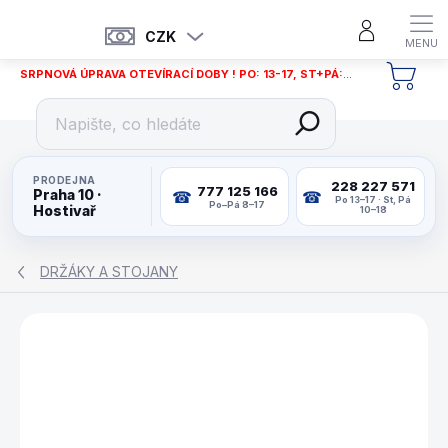
Přejít
na
CZK
obsah
SRPNOVÁ ÚPRAVA OTEVÍRACÍ DOBY ! PO: 13-17, ST+PÁ: 12-18
NÁKU
KOŠÍ
PRODEJNA
228 227 571
777 125 166
Praha 10 ·
Po 13–17 · St, Pá
Po–Pá 8–17
Hostivař
10–18
DRŽÁKY A STOJANY