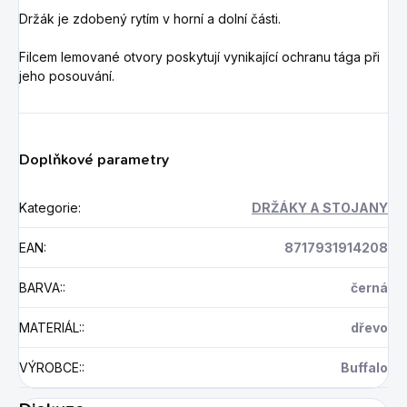
Držák je zdobený rytím v
horní a dolní části
.
F
ilcem
lemované
otvory
poskytují
vynikající ochranu
tága
při
jeho posouvání.
Doplňkové parametry
Kategorie
:
DRŽÁKY A STOJANY
EAN
:
8717931914208
BARVA:
:
černá
MATERIÁL:
:
dřevo
VÝROBCE:
:
Buffalo