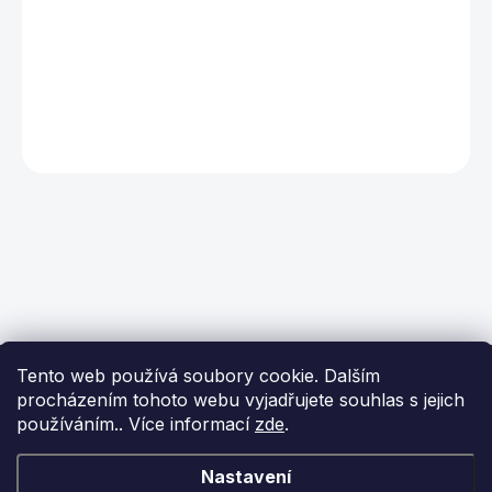
Z
Tento web používá soubory cookie. Dalším
á
procházením tohoto webu vyjadřujete souhlas s jejich
p
používáním.. Více informací
zde
.
a
t
í
KONTAKT
Nastavení