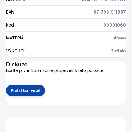
EAN
:
8717931911887
kod
:
90001060
MATERIÁL:
:
dřevo
VÝROBCE:
:
Buffalo
Diskuze
Buďte první, kdo napíše příspěvek k této položce.
Přidat komentář
Mohlo by se vám také líbit