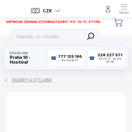
Přejít
na
CZK
obsah
SRPNOVÁ ÚPRAVA OTEVÍRACÍ DOBY ! PO: 13-17, ST+PÁ: 12-18
NÁKU
KOŠÍ
PRODEJNA
228 227 571
777 125 166
Praha 10 ·
Po 13–17 · St, Pá
Po–Pá 8–17
Hostivař
10–18
DRŽÁKY A STOJANY
ZNAČKA:
BUFFALO