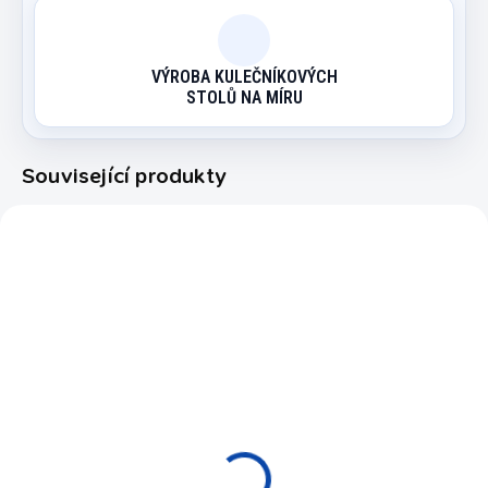
VÝROBA KULEČNÍKOVÝCH
STOLŮ NA MÍRU
Související produkty
55063075
EXPEDICE DO 24 HODIN
Kulečníkový stůl
Billiard Olymp
22 900 Kč
od