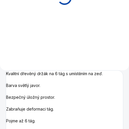
Detail
Hobby kulečník s hrací deskou
z kompozitní dýhy, vhodný pro
rekreační hru. Možnost jídelní
desky.
Kvalitní dřevěný držák na 6 tág s umístěním na zeď.
Barva světlý javor.
Bezpečný úložný prostor.
Zabraňuje deformaci tág.
Pojme až 6 tág.