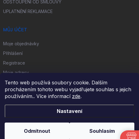
ODSTOUPENÍ OD SMLOUVY
UPLATNĚNÍ REKLAMACE
MŮJ ÚČET
Moje objednávky
Přihlášení
Registrace
Moje adresy
Tento web používá soubory cookie. Dalším
procházením tohoto webu vyjadřujete souhlas s jejich
FACEBOOK
používáním.. Více informací
zde
.
Nastavení
Copyright 2026
iKulečník.cz
. Všechna práva vyhrazena.
Odmítnout
Souhlasím
Vytvořil Shoptet