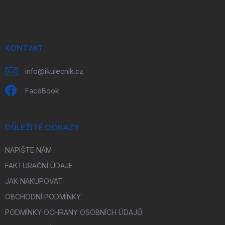
á
p
a
t
í
KONTAKT
info
@
ikulecnik.cz
FaceBook
DŮLEŽITÉ ODKAZY
NAPIŠTE NÁM
FAKTURAČNÍ ÚDAJE
JAK NAKUPOVAT
OBCHODNÍ PODMÍNKY
PODMÍNKY OCHRANY OSOBNÍCH ÚDAJŮ