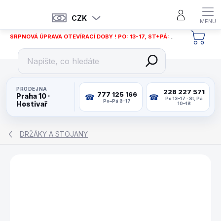
Přejít
na
CZK
obsah
SRPNOVÁ ÚPRAVA OTEVÍRACÍ DOBY ! PO: 13-17, ST+PÁ: 12-18
NÁKU
KOŠÍ
PRODEJNA
228 227 571
777 125 166
Praha 10 ·
Po 13–17 · St, Pá
Po–Pá 8–17
Hostivař
10–18
DRŽÁKY A STOJANY
ZNAČKA:
BUFFALO