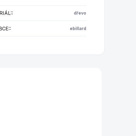
IÁL:
:
dřevo
BCE:
:
ebillard