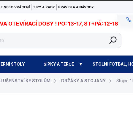
E NEBO VRÁCENÍ
TIPY A RADY
PRAVIDLA A NÁVODY
 OTEVÍRACÍ DOBY ! PO: 13-17, ST+PÁ: 12-18
ERNÍ STOLY
ŠIPKY A TERČE
STOLNÍ FOTBAL, H
SLUŠENSTVÍ KE STOLŮM
DRŽÁKY A STOJANY
Stojan 
3 990 Kč
Měrná
NA OBJEDNÁVKU (EXP
cena: