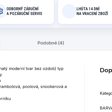
ODBORNÝ ZÁRUČNÍ
LHŮTA 14 DNÍ
A POZÁRUČNÍ SERVIS
NA VRACENÍ ZBOŽÍ
Podobné (4)
Dop
natý moderní tvar bez ozdob)
typ
y
m
karambolová, poolová, snookerová a
Katego
orníku
BARV