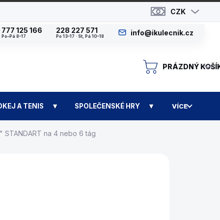
CZK
777 125 166
228 227 571
info@ikulecnik.cz
Po–Pá 8–17
Po 13–17 · St, Pá 10–18
PRÁZDNÝ KOŠÍ
N
OKEJ A TENIS
SPOLEČENSKÉ HRY
VÍCE
"I" STANDART na 4 nebo 6 tág
EDICE DO 30 DNŮ)