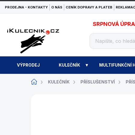
Přejít
PRODEJNA - KONTAKTY
O NÁS
CENÍK DOPRAVY A PLATEB
REKLAMAC
na
obsah
SRPNOVÁ ÚPRAVA
VÝPRODEJ
KULEČNÍK
MULTIFUNKČNÍ H
Domů
KULEČNÍK
PŘÍSLUŠENSTVÍ
PŘÍ