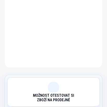
−
+
Přidat do košíku
Praktický stojan na 9 tág.
DETAILNÍ INFORMACE
ZEPTAT SE
HLÍDAT
MOŽNOST OTESTOVAT SI
ZBOŽÍ NA PRODEJNĚ