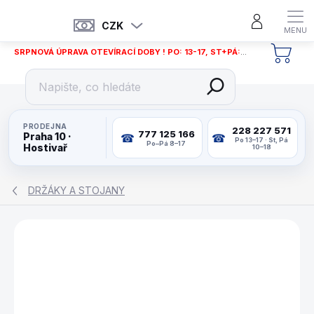
Přejít
na
CZK
obsah
SRPNOVÁ ÚPRAVA OTEVÍRACÍ DOBY ! PO: 13-17, ST+PÁ: 12-18
NÁKU
KOŠÍ
PRODEJNA
228 227 571
777 125 166
Praha 10 ·
Po 13–17 · St, Pá
Po–Pá 8–17
Hostivař
10–18
DRŽÁKY A STOJANY