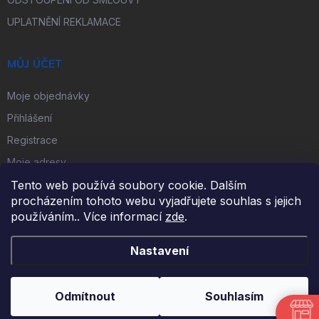
UPLATNĚNÍ REKLAMACE
MŮJ ÚČET
Moje objednávky
Přihlášení
Registrace
Moje adresy
Tento web používá soubory cookie. Dalším
procházením tohoto webu vyjadřujete souhlas s jejich
FACEBOOK
používáním.. Více informací
zde
.
Nastavení
Copyright 2026
iKulečník.cz
. Všechna práva vyhrazena.
Odmítnout
Souhlasím
Vytvořil Shoptet