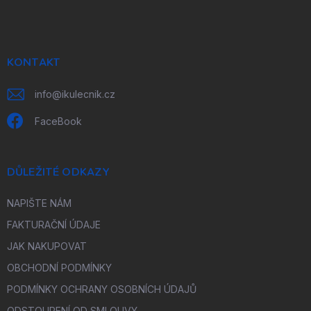
á
p
a
t
í
KONTAKT
info
@
ikulecnik.cz
FaceBook
DŮLEŽITÉ ODKAZY
NAPIŠTE NÁM
FAKTURAČNÍ ÚDAJE
JAK NAKUPOVAT
OBCHODNÍ PODMÍNKY
PODMÍNKY OCHRANY OSOBNÍCH ÚDAJŮ
ODSTOUPENÍ OD SMLOUVY