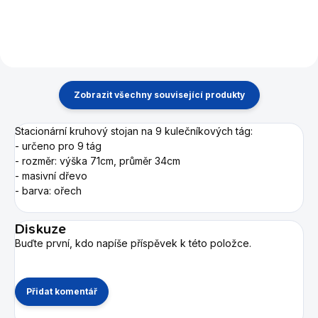
vykládaného dřeva, umělecký
vykládaného dřeva, umělecký
kousek z dílny Artemis. Se...
kousek z dílny...
Zobrazit všechny související produkty
Stacionární kruhový stojan na 9 kulečníkových tág:
- určeno pro 9 tág
- rozměr: výška 71cm, průměr 34cm
- masivní dřevo
- barva: ořech
Diskuze
Buďte první, kdo napíše příspěvek k této položce.
Přidat komentář