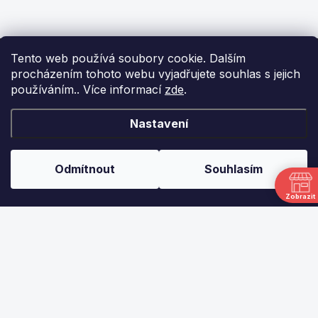
Z
Tento web používá soubory cookie. Dalším
á
procházením tohoto webu vyjadřujete souhlas s jejich
p
používáním.. Více informací
zde
.
a
t
í
KONTAKT
Nastavení
info
@
ikulecnik.cz
Odmítnout
Souhlasím
FaceBook
Zobrazit
DŮLEŽITÉ ODKAZY
NAPIŠTE NÁM
FAKTURAČNÍ ÚDAJE
JAK NAKUPOVAT