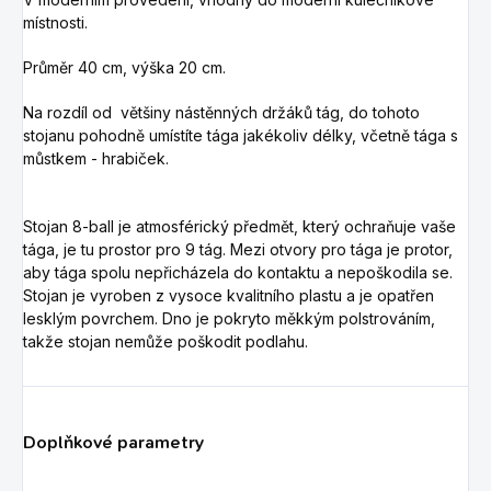
místnosti.
Průměr 40 cm, výška 20 cm.
Na rozdíl od většiny nástěnných držáků tág, do tohoto
stojanu pohodně umístíte tága jakékoliv délky, včetně tága s
můstkem - hrabiček.
Stojan 8-ball je atmosférický předmět, který ochraňuje vaše
tága, je tu prostor pro 9 tág.
Mezi otvory pro tága je protor,
aby tága spolu nepřicházela do kontaktu a nepoškodila se.
Stojan je vyroben z vysoce kvalitního plastu a je opatřen
lesklým povrchem.
Dno je pokryto měkkým polstrováním,
takže stojan nemůže poškodit podlahu.
Doplňkové parametry