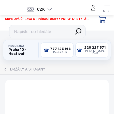
Přejít
na
CZK
obsah
SRPNOVÁ ÚPRAVA OTEVÍRACÍ DOBY ! PO: 13-17, ST+PÁ: 12-18
NÁKU
KOŠÍ
PRODEJNA
228 227 571
777 125 166
Praha 10 ·
Po 13–17 · St, Pá
Po–Pá 8–17
Hostivař
10–18
DRŽÁKY A STOJANY