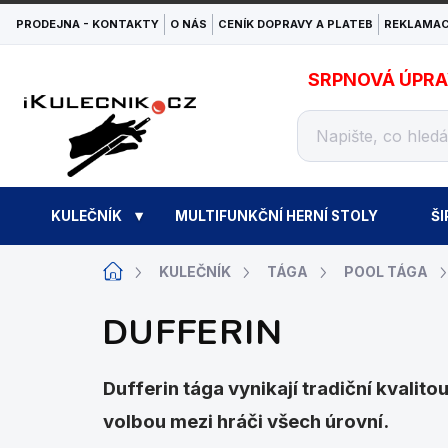
Přejít
PRODEJNA - KONTAKTY
O NÁS
CENÍK DOPRAVY A PLATEB
REKLAMAC
na
obsah
SRPNOVÁ ÚPRAVA
KULEČNÍK
MULTIFUNKČNÍ HERNÍ STOLY
ŠI
Domů
KULEČNÍK
TÁGA
POOL TÁGA
DUFFERIN
Dufferin tága vynikají tradiční kvali
volbou mezi hráči všech úrovní.