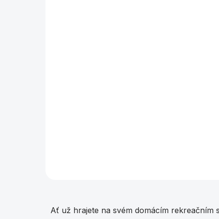
Tágo pool Dufferin 532 LDC Abalone
6 390 Kč
Do košíku
Prémiové poolové tágo značky Dufferin.
Ať už hrajete na svém domácím rekreačním stol