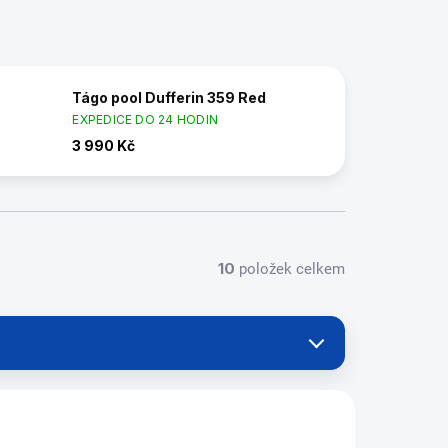
Tágo pool Dufferin 359 Red
EXPEDICE DO 24 HODIN
3 990 Kč
10
položek celkem
5585.408