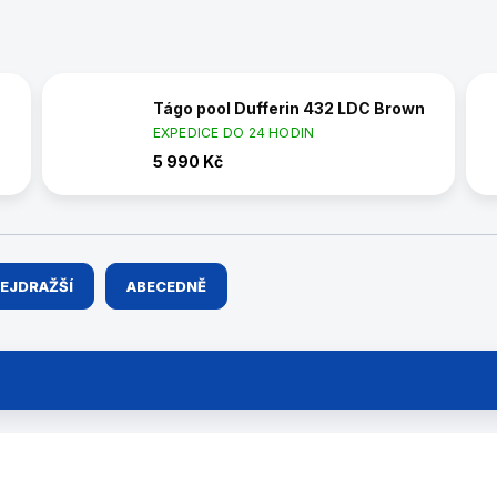
Tágo pool Dufferin 432 LDC Brown
EXPEDICE DO 24 HODIN
5 990 Kč
EJDRAŽŠÍ
ABECEDNĚ
5585.472