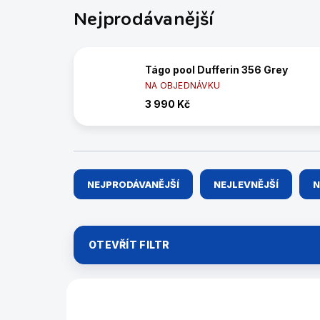
Nejprodávanější
Tágo pool Dufferin 356 Grey
NA OBJEDNÁVKU
3 990 Kč
Ř
NEJPRODÁVANĚJŠÍ
NEJLEVNĚJŠÍ
N
a
z
e
n
OTEVŘÍT FILTR
í
p
r
V
o
ý
5585.405
d
p