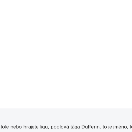
O
v
e nebo hrajete ligu, poolová tága Dufferin, to je jméno, k
l