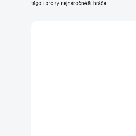
tágo i pro ty nejnáročnější hráče.
Vybráno pro vás
NOVINKA