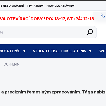
E NEBO VRÁCENÍ
TIPY A RADY
PRAVIDLA A NÁVODY
 OTEVÍRACÍ DOBY ! PO: 13-17, ST+PÁ: 12-18
PKY A TERČE
STOLNÍ FOTBAL, HOKEJ A TENIS
SPO
DUFFERIN
tou a precizním řemeslným zpracováním. Tága nabíz