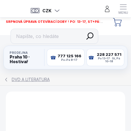
Přejít
na
CZK
obsah
SRPNOVÁ ÚPRAVA OTEVÍRACÍ DOBY ! PO: 13-17, ST+PÁ: 12-18
NÁKU
KOŠÍ
PRODEJNA
228 227 571
777 125 166
Praha 10 ·
Po 13–17 · St, Pá
Po–Pá 8–17
Hostivař
10–18
DVD A LITERATURA