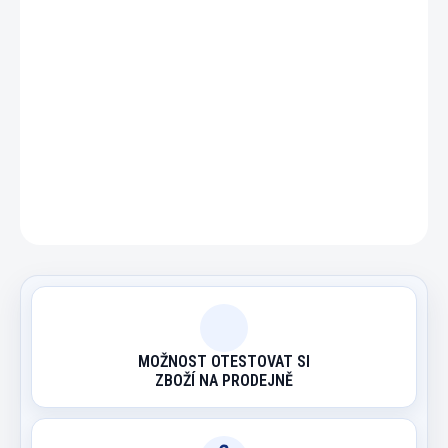
−
+
Přidat do košíku
To nejlepší z turnaje Anag billiard cup 2011 na DVD.
ZEPTAT SE
HLÍDAT
MOŽNOST OTESTOVAT SI
ZBOŽÍ NA PRODEJNĚ