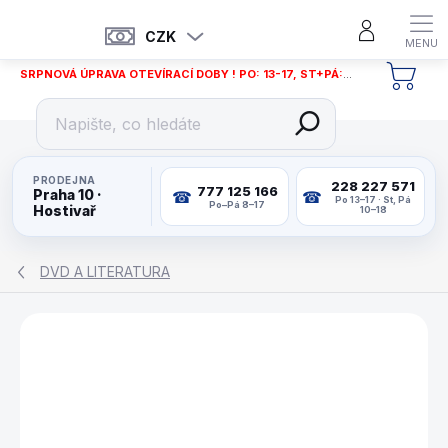
Přejít
na
CZK
obsah
SRPNOVÁ ÚPRAVA OTEVÍRACÍ DOBY ! PO: 13-17, ST+PÁ: 12-18
NÁKU
KOŠÍ
PRODEJNA
228 227 571
777 125 166
Praha 10 ·
Po 13–17 · St, Pá
Po–Pá 8–17
Hostivař
10–18
DVD A LITERATURA