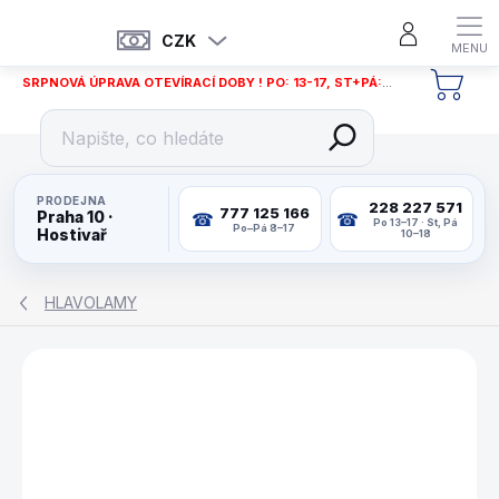
Přejít
na
CZK
obsah
SRPNOVÁ ÚPRAVA OTEVÍRACÍ DOBY ! PO: 13-17, ST+PÁ: 12-18
NÁKU
KOŠÍ
PRODEJNA
228 227 571
777 125 166
Praha 10 ·
Po 13–17 · St, Pá
Po–Pá 8–17
Hostivař
10–18
HLAVOLAMY
ZNAČKA:
PHILOS