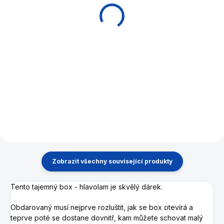
dřevěný Philos
vína
177 Kč
957 Kč
Do košíku
Do košíku
Dřevěný hlavolam, 19 dílů,
PERFEKTNÍ DÁREK PRO
rozložit - složit.
MILOVNÍKY VÍNA A DOBRÉ
ZÁBAVY
Zobrazit všechny související produkty
Tento tajemný box - hlavolam je skvělý dárek.
Obdarovaný musí nejprve rozluštit, jak se box otevírá a
teprve poté se dostane dovnitř, kam můžete schovat malý