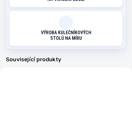
VÝROBA KULEČNÍKOVÝCH
STOLŮ NA MÍRU
Související produkty
6155
5520
SKLADEM
EXPEDICE DO 24 HODIN
Hlavolam Hercules
Hlavolam na láhev