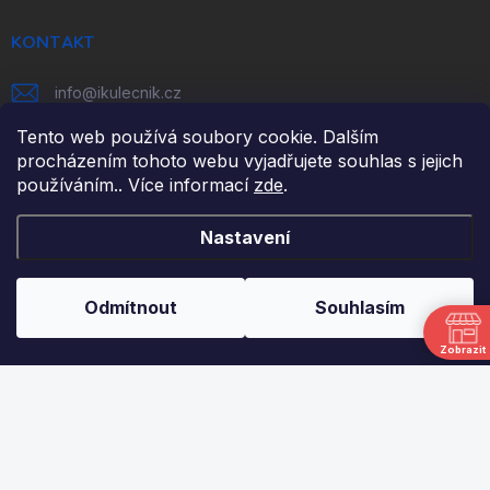
t
í
KONTAKT
info
@
ikulecnik.cz
Tento web používá soubory cookie. Dalším
FaceBook
procházením tohoto webu vyjadřujete souhlas s jejich
používáním.. Více informací
zde
.
DŮLEŽITÉ ODKAZY
Nastavení
NAPIŠTE NÁM
FAKTURAČNÍ ÚDAJE
Odmítnout
Souhlasím
JAK NAKUPOVAT
Zobrazit
OBCHODNÍ PODMÍNKY
PODMÍNKY OCHRANY OSOBNÍCH ÚDAJŮ
ODSTOUPENÍ OD SMLOUVY
UPLATNĚNÍ REKLAMACE