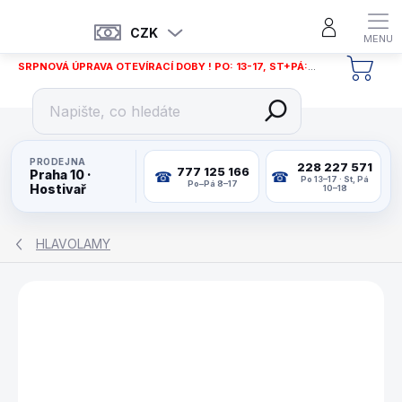
Přejít
na
CZK
obsah
SRPNOVÁ ÚPRAVA OTEVÍRACÍ DOBY ! PO: 13-17, ST+PÁ: 12-18
NÁKU
KOŠÍ
PRODEJNA
228 227 571
777 125 166
Praha 10 ·
Po 13–17 · St, Pá
Po–Pá 8–17
Hostivař
10–18
HLAVOLAMY
ZNAČKA:
LONPOS