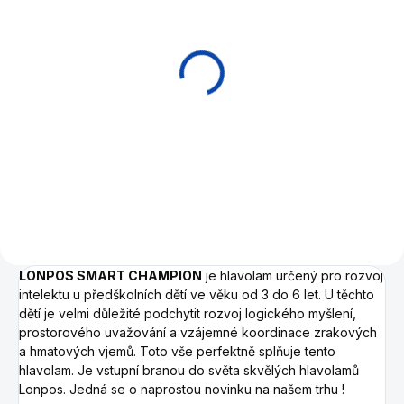
SKLADEM
Hlavolam Andromeda
dřevěný
177 Kč
Do košíku
LONPOS SMART CHAMPION
je hlavolam určený pro rozvoj
intelektu u předškolních dětí ve věku od 3 do 6 let. U těchto
dětí je velmi důležité podchytit rozvoj logického myšlení,
prostorového uvažování a vzájemné koordinace zrakových
a hmatových vjemů. Toto vše perfektně splňuje tento
hlavolam. Je vstupní branou do světa skvělých hlavolamů
Lonpos. Jedná se o naprostou novinku na našem trhu !