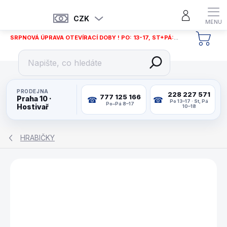
Přejít
na
CZK
obsah
SRPNOVÁ ÚPRAVA OTEVÍRACÍ DOBY ! PO: 13-17, ST+PÁ: 12-18
NÁKU
KOŠÍ
PRODEJNA
228 227 571
777 125 166
Praha 10 ·
Po 13–17 · St, Pá
Po–Pá 8–17
Hostivař
10–18
HRABIČKY