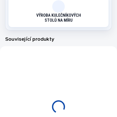
VÝROBA KULEČNÍKOVÝCH
STOLŮ NA MÍRU
Související produkty
4116.100
EXPEDICE DO 24 HODIN
Nástavec na hrabičky
Buffalo Acrylic
750 Kč