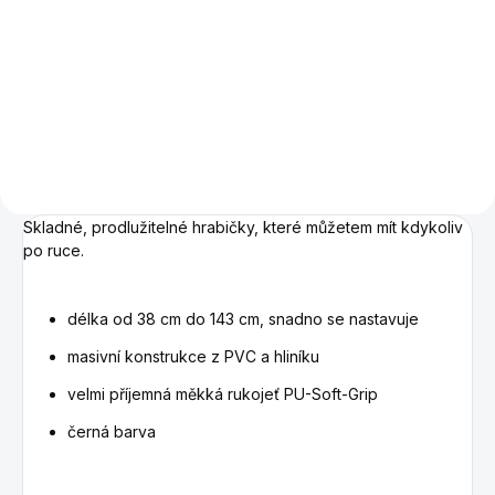
Do košíku
Transparentní akrylový
nástavec na hrabičky.
Skladné, prodlužitelné hrabičky, které můžetem mít kdykoliv
po ruce.
délka od 38 cm do 143 cm, snadno se nastavuje
masivní konstrukce z PVC a hliníku
velmi příjemná měkká rukojeť
PU-Soft-Grip
černá barva