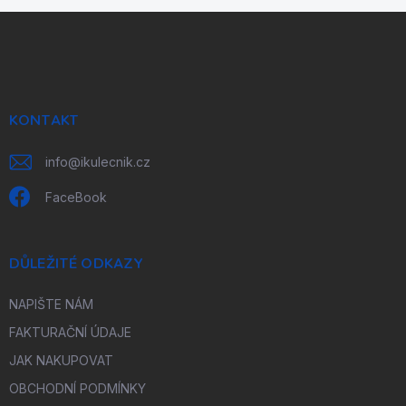
Z
á
p
a
t
í
KONTAKT
info
@
ikulecnik.cz
FaceBook
DŮLEŽITÉ ODKAZY
NAPIŠTE NÁM
FAKTURAČNÍ ÚDAJE
JAK NAKUPOVAT
OBCHODNÍ PODMÍNKY