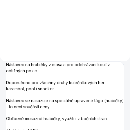
Velmi odolné hrabičky z
tvrdého jasanového dřeva
připravené pro našroubování
nástavce.
Nástavec na hrabičky z mosazi pro odehrávání koulí z
obtížných pozic.
Doporučeno pro všechny druhy kulečníkových her -
karambol, pool i snooker.
Nástavec se nasazuje na speciálně upravené tágo (hrabičky)
- to není součástí ceny.
Oblíbené mosazné hrabičky, využití i z bočních stran.