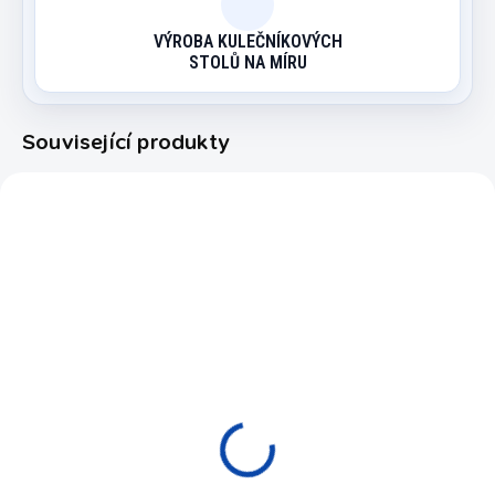
VÝROBA KULEČNÍKOVÝCH
STOLŮ NA MÍRU
Související produkty
99999
EXPEDICE DO 24 HODIN
Hrabičky jasan,
zkosená patice
490 Kč
Do košíku