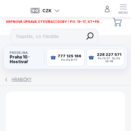
Přejít
na
CZK
obsah
SRPNOVÁ ÚPRAVA OTEVÍRACÍ DOBY ! PO: 13-17, ST+PÁ: 12-18
NÁKU
KOŠÍ
PRODEJNA
228 227 571
777 125 166
Praha 10 ·
Po 13–17 · St, Pá
Po–Pá 8–17
Hostivař
10–18
HRABIČKY