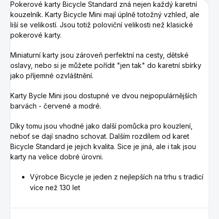
Pokerové karty Bicycle Standard zná nejen každý karetní
kouzelník. Karty Bicycle Mini mají úplně totožný vzhled, ale
liší se velikostí. Jsou totiž poloviční velikosti než klasické
pokerové karty.
Miniaturní karty jsou zároveň perfektní na cesty, dětské
oslavy, nebo si je můžete pořídit "jen tak" do karetní sbírky
jako příjemné ozvláštnění.
Karty Bycle Mini jsou dostupné ve dvou nejpopulárnějších
barvách - červené a modré.
Díky tomu jsou vhodné jako další pomůcka pro kouzlení,
neboť se dají snadno schovat. Dalším rozdílem od karet
Bicycle Standard je jejich kvalita. Sice je jiná, ale i tak jsou
karty na velice dobré úrovni.
Výrobce Bicycle je jeden z nejlepších na trhu s tradicí
více než 130 let