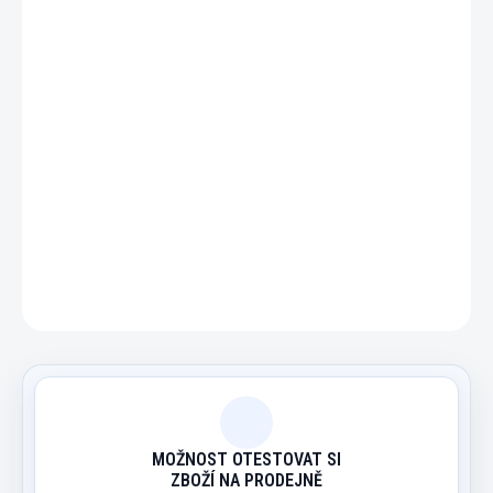
110 Kč
Měrná
MOMENTÁLNĚ NEDOSTUPNÉ
cena:
DETAILNÍ INFORMACE
ZEPTAT SE
HLÍDAT
MOŽNOST OTESTOVAT SI
ZBOŽÍ NA PRODEJNĚ