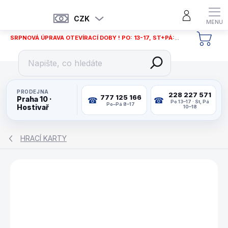
Přejít
na
CZK
obsah
SRPNOVÁ ÚPRAVA OTEVÍRACÍ DOBY ! PO: 13-17, ST+PÁ: 12-18
NÁKU
KOŠÍ
PRODEJNA
228 227 571
777 125 166
Praha 10 ·
Po 13–17 · St, Pá
Po–Pá 8–17
Hostivař
10–18
HRACÍ KARTY
ZNAČKA:
BICYCLE