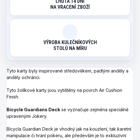
LHŮTA 14 DNÍ
NA VRACENÍ ZBOŽÍ
VÝROBA KULEČNÍKOVÝCH
STOLŮ NA MÍRU
Tyto karty byly inspirované středověkem, padlými anděly a
anděly ochránci.
Tyto žolíkové karty jsou vytištěny na povrch Air Cushion
Finish.
Bicycle Guardians Deck
se vyznačuje zejména speciálně
upravenými Jokery.
BIcycla Guardian Deck je vhodný jak na kouzlení, tak karetní
manipulace či hraní pokeru, ale především je to exkluzivní