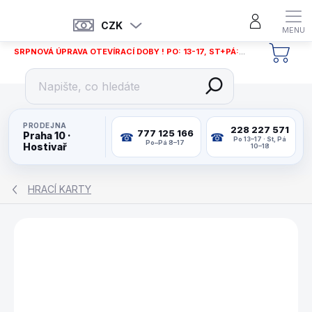
Přejít
na
CZK
obsah
SRPNOVÁ ÚPRAVA OTEVÍRACÍ DOBY ! PO: 13-17, ST+PÁ: 12-18
NÁKU
KOŠÍ
PRODEJNA
228 227 571
777 125 166
Praha 10 ·
Po 13–17 · St, Pá
Po–Pá 8–17
Hostivař
10–18
HRACÍ KARTY
ZNAČKA:
BICYCLE