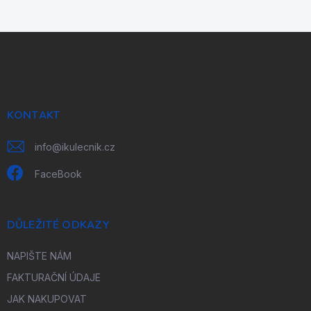
Z
á
p
a
t
í
KONTAKT
info
@
ikulecnik.cz
FaceBook
DŮLEŽITÉ ODKAZY
NAPIŠTE NÁM
FAKTURAČNÍ ÚDAJE
JAK NAKUPOVAT