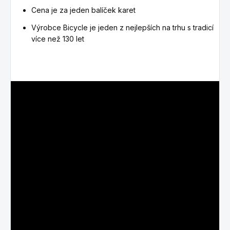
Cena je za jeden balíček karet
Výrobce Bicycle je jeden z nejlepších na trhu s tradicí
více než 130 let