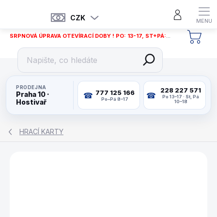
Přejít
na
CZK
obsah
SRPNOVÁ ÚPRAVA OTEVÍRACÍ DOBY ! PO: 13-17, ST+PÁ: 12-18
NÁKU
KOŠÍ
PRODEJNA
228 227 571
777 125 166
Praha 10 ·
Po 13–17 · St, Pá
Po–Pá 8–17
Hostivař
10–18
HRACÍ KARTY
ZNAČKA:
BICYCLE