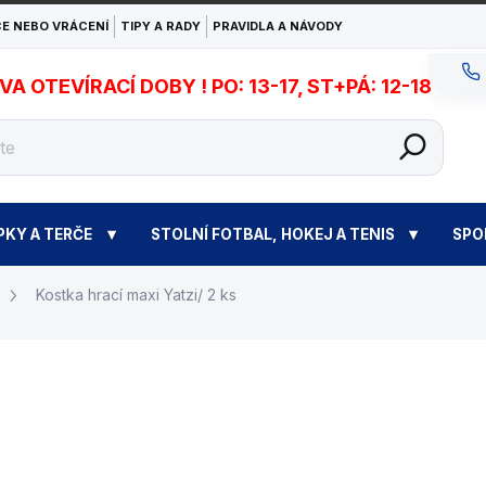
E NEBO VRÁCENÍ
TIPY A RADY
PRAVIDLA A NÁVODY
 OTEVÍRACÍ DOBY ! PO: 13-17, ST+PÁ: 12-18
PKY A TERČE
STOLNÍ FOTBAL, HOKEJ A TENIS
SPO
Kostka hrací maxi Yatzi/ 2 ks
240 Kč
Měrná