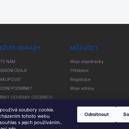
EŽITÉ ODKAZY
MŮJ ÚČET
ŠTE NÁM
Moje objednávky
URAČNÍ ÚDAJE
Přihlášení
NAKUPOVAT
Registrace
ODNÍ PODMÍNKY
Moje adresy
ÍNKY OCHRANY OSOBNÍCH
Ů
používá soubory cookie.
OUPENÍ OD SMLOUVY
Odmítnout
So
cházením tohoto webu
TNĚNÍ REKLAMACE
 souhlas s jejich používáním..
mací
zde
.