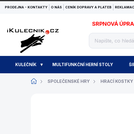
Přejít
PRODEJNA - KONTAKTY
O NÁS
CENÍK DOPRAVY A PLATEB
REKLAMAC
na
obsah
SRPNOVÁ ÚPRAVA
KULEČNÍK
MULTIFUNKČNÍ HERNÍ STOLY
ŠI
Domů
SPOLEČENSKÉ HRY
HRACÍ KOSTKY
ZNAČKA:
PHILOS