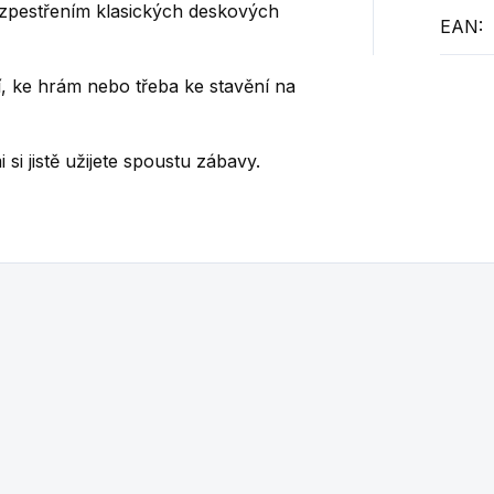
 zpestřením klasických deskových
EAN
:
í, ke hrám nebo třeba ke stavění na
si jistě užijete spoustu zábavy.