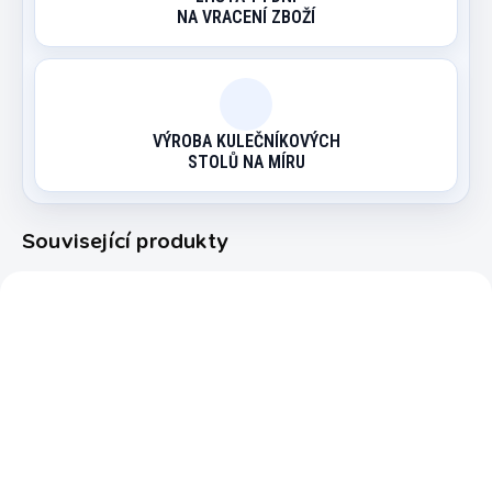
NA VRACENÍ ZBOŽÍ
VÝROBA KULEČNÍKOVÝCH
STOLŮ NA MÍRU
Související produkty
20560570
EXPEDICE DO 24 HODIN
Tágo pool Classic