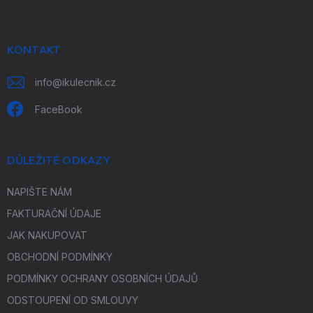
p
a
t
í
KONTAKT
info
@
ikulecnik.cz
FaceBook
DŮLEŽITÉ ODKAZY
NAPIŠTE NÁM
FAKTURAČNÍ ÚDAJE
JAK NAKUPOVAT
OBCHODNÍ PODMÍNKY
PODMÍNKY OCHRANY OSOBNÍCH ÚDAJŮ
ODSTOUPENÍ OD SMLOUVY