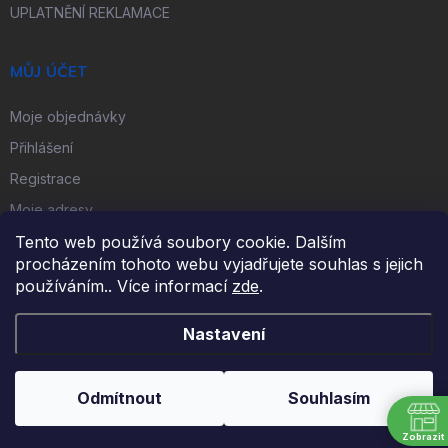
UPLATNĚNÍ REKLAMACE
MŮJ ÚČET
Moje objednávky
Přihlášení
Registrace
Moje adresy
Tento web používá soubory cookie. Dalším
procházením tohoto webu vyjadřujete souhlas s jejich
FACEBOOK
používáním.. Více informací
zde
.
Nastavení
Copyright 2026
iKulečník.cz
. Všechna práva vyhrazena.
Odmítnout
Souhlasím
Vytvořil Shoptet
Zobrazit