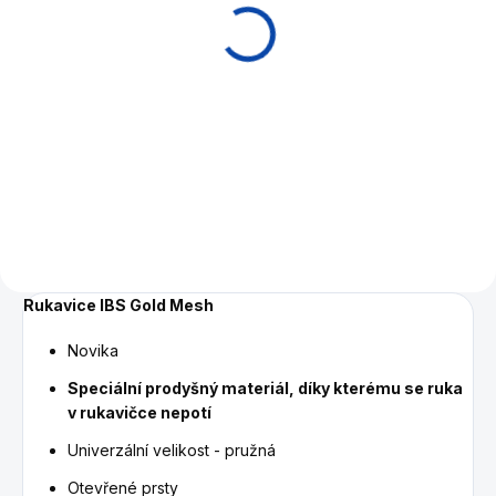
Midnight
2 290 Kč
Do košíku
Poolové tágo pro rekreační
hráče.
Rukavice IBS Gold Mesh
Novika
Speciální prodyšný materiál, díky kterému se ruka
v rukavičce nepotí
Univerzální velikost - pružná
Otevřené prsty