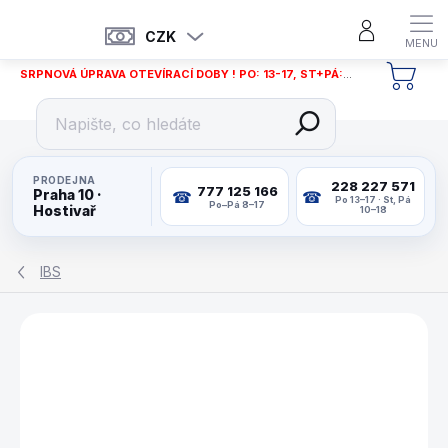
Přejít
na
CZK
obsah
SRPNOVÁ ÚPRAVA OTEVÍRACÍ DOBY ! PO: 13-17, ST+PÁ: 12-18
NÁKU
KOŠÍ
PRODEJNA
228 227 571
777 125 166
Praha 10 ·
Po 13–17 · St, Pá
Po–Pá 8–17
Hostivař
10–18
IBS
ZNAČKA:
IBS