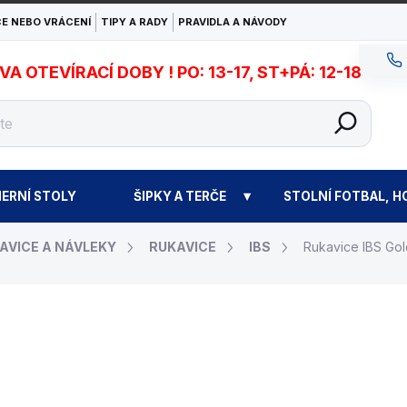
E NEBO VRÁCENÍ
TIPY A RADY
PRAVIDLA A NÁVODY
 OTEVÍRACÍ DOBY ! PO: 13-17, ST+PÁ: 12-18
ERNÍ STOLY
ŠIPKY A TERČE
STOLNÍ FOTBAL, H
AVICE A NÁVLEKY
RUKAVICE
IBS
Rukavice IBS Go
450 Kč
Měrná