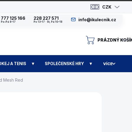
CZK
777 125 166
228 227 571
info@ikulecnik.cz
Po–Pá 8–17
Po 13–17 · St, Pá 10–18
PRÁZDNÝ KOŠÍ
N
OKEJ A TENIS
SPOLEČENSKÉ HRY
VÍCE
ld Mesh Red