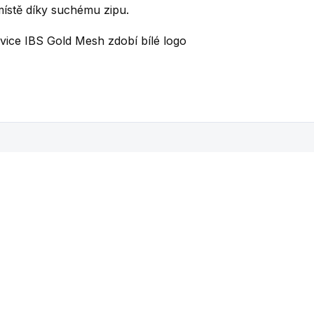
ístě díky suchému zipu.
avice IBS
Gold Mesh
zdobí bílé logo
Mohlo by se vám také líbit