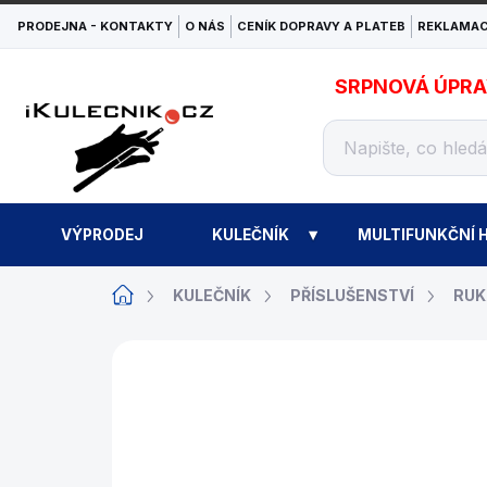
Přejít
PRODEJNA - KONTAKTY
O NÁS
CENÍK DOPRAVY A PLATEB
REKLAMAC
na
obsah
SRPNOVÁ ÚPRAVA
VÝPRODEJ
KULEČNÍK
MULTIFUNKČNÍ H
Domů
KULEČNÍK
PŘÍSLUŠENSTVÍ
RUK
ZNAČKA:
IBS