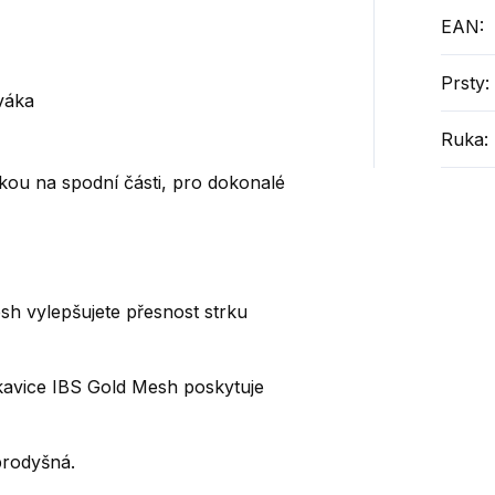
EAN
:
Prsty
:
váka
Ruka
:
ou na spodní části, pro dokonalé
esh
vylepšujete přesnost strku
kavice IBS
Gold Mesh
poskytuje
prodyšná.