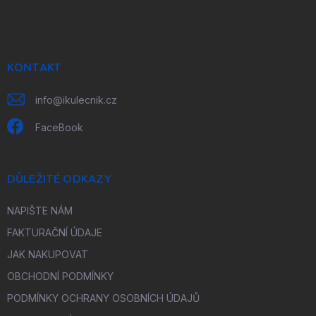
á
p
a
t
í
KONTAKT
info
@
ikulecnik.cz
FaceBook
DŮLEŽITÉ ODKAZY
NAPIŠTE NÁM
FAKTURAČNÍ ÚDAJE
JAK NAKUPOVAT
OBCHODNÍ PODMÍNKY
PODMÍNKY OCHRANY OSOBNÍCH ÚDAJŮ