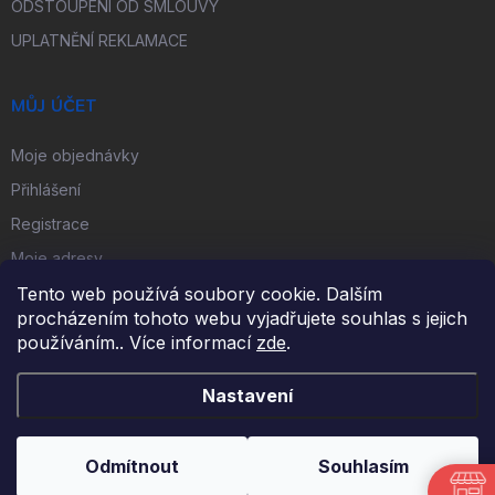
ODSTOUPENÍ OD SMLOUVY
UPLATNĚNÍ REKLAMACE
MŮJ ÚČET
Moje objednávky
Přihlášení
Registrace
Moje adresy
Tento web používá soubory cookie. Dalším
procházením tohoto webu vyjadřujete souhlas s jejich
FACEBOOK
používáním.. Více informací
zde
.
Nastavení
Copyright 2026
iKulečník.cz
. Všechna práva vyhrazena.
Odmítnout
Souhlasím
Vytvořil Shoptet