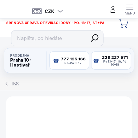
Přejít
na
CZK
obsah
SRPNOVÁ ÚPRAVA OTEVÍRACÍ DOBY ! PO: 13-17, ST+PÁ: 12-18
NÁKU
KOŠÍ
PRODEJNA
228 227 571
777 125 166
Praha 10 ·
Po 13–17 · St, Pá
Po–Pá 8–17
Hostivař
10–18
IBS
ZNAČKA:
IBS