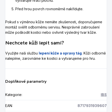
vytvarujte hrací plochu.
Před hrou povrch rovnoměrně nakřídujte.
Pokud s výměnou kůže nemáte zkušenosti, doporučujeme
montáž svěřit odbornému servisu. Nesprávné zabroušení
může poškodit kostici nebo ovlivnit výsledný tvar kůže.
Nechcete kůži lepit sami?
Využijte naši službu
lepení kůže a opravy tág
. Kůži odborně
nalepíme, zarovnáme ke kostici a vytvarujeme pro hru.
Doplňkové parametry
Kategorie
:
IBS
EAN
:
8717931939607