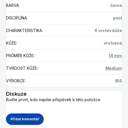
BARVA
:
černá
DISCIPLÍNA
:
pool
CHARAKTERISTIKA
:
6 vrstev kůže
KŮŽE
:
vrstvená
PRŮMĚR KŮŽE:
:
14 mm
TVRDOST KŮŽE:
:
Medium
VÝROBCE
:
IBS
Diskuze
Buďte první, kdo napíše příspěvek k této položce.
Přidat komentář