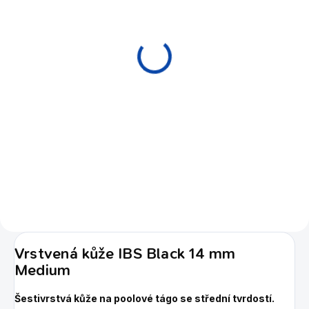
EXPEDICE DO 24 HODIN
Brousek (upravovač )
kostice Tweeten
Topper Yellow
130 Kč
Do košíku
Pomůcka pro zabroušení
kostice při lepení kůže na
tágo.
Vrstvená kůže IBS Black 14 mm
Medium
Šestivrstvá kůže na poolové tágo se střední tvrdostí.