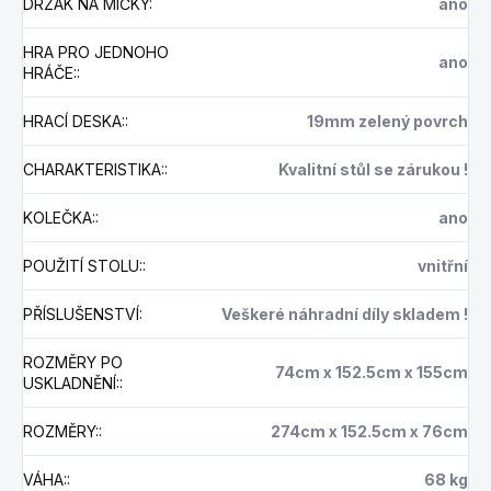
DRŽÁK NA MÍČKY
:
ano
HRA PRO JEDNOHO
ano
HRÁČE:
:
HRACÍ DESKA:
:
19mm zelený povrch
CHARAKTERISTIKA:
:
Kvalitní stůl se zárukou !
KOLEČKA:
:
ano
POUŽITÍ STOLU:
:
vnitřní
PŘÍSLUŠENSTVÍ
:
Veškeré náhradní díly skladem !
ROZMĚRY PO
74cm x 152.5cm x 155cm
USKLADNĚNÍ:
:
ROZMĚRY:
:
274cm x 152.5cm x 76cm
VÁHA:
:
68 kg