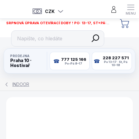
Přejít
na
CZK
obsah
SRPNOVÁ ÚPRAVA OTEVÍRACÍ DOBY ! PO: 13-17, ST+PÁ: 12-18
NÁKU
KOŠÍ
PRODEJNA
228 227 571
777 125 166
Praha 10 ·
Po 13–17 · St, Pá
Po–Pá 8–17
Hostivař
10–18
INDOOR
ZNAČKA:
BUFFALO