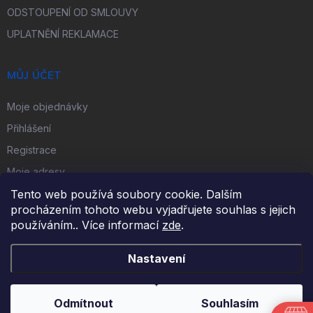
ODSTOUPENÍ OD SMLOUVY
UPLATNĚNÍ REKLAMACE
MŮJ ÚČET
Moje objednávky
Přihlášení
Registrace
Moje adresy
Tento web používá soubory cookie. Dalším
procházením tohoto webu vyjadřujete souhlas s jejich
FACEBOOK
používáním.. Více informací
zde
.
Nastavení
Copyright 2026
iKulečník.cz
. Všechna práva vyhrazena.
Odmítnout
Souhlasím