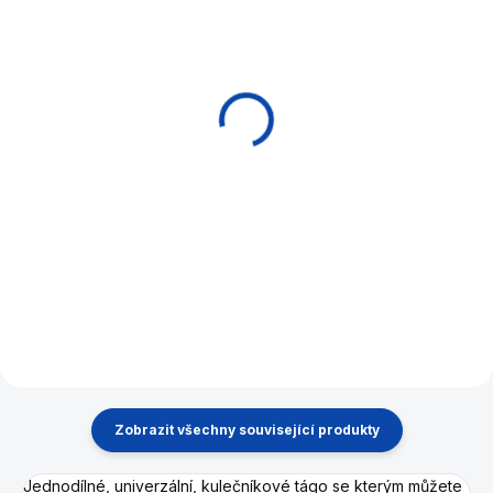
EXPEDICE DO 24 HODIN
EXPEDICE DO 24 HODIN
Kůže šroubovací
Kulečníková křída
plastový závit M8, 12
Master modrá
mm
15 Kč
15 Kč
Do košíku
Do košíku
Kulečníková křída Master s
vysokou přilnavostí v modré
barvě.
Zobrazit všechny související produkty
Jednodílné, univerzální, kulečníkové tágo se kterým můžete