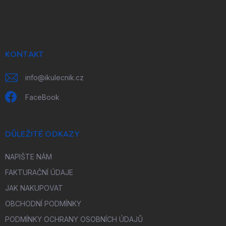
á
p
a
t
í
KONTAKT
info
@
ikulecnik.cz
FaceBook
DŮLEŽITÉ ODKAZY
NAPIŠTE NÁM
FAKTURAČNÍ ÚDAJE
JAK NAKUPOVAT
OBCHODNÍ PODMÍNKY
PODMÍNKY OCHRANY OSOBNÍCH ÚDAJŮ