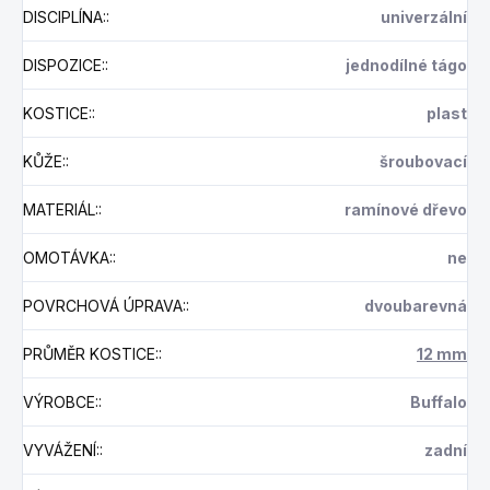
DISCIPLÍNA:
:
univerzální
DISPOZICE:
:
jednodílné tágo
KOSTICE:
:
plast
KŮŽE:
:
šroubovací
MATERIÁL:
:
ramínové dřevo
OMOTÁVKA:
:
ne
POVRCHOVÁ ÚPRAVA:
:
dvoubarevná
PRŮMĚR KOSTICE:
:
12 mm
VÝROBCE:
:
Buffalo
VYVÁŽENÍ:
:
zadní