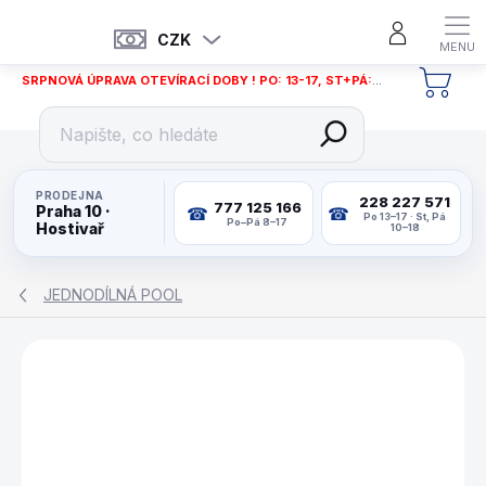
Přejít
na
CZK
obsah
SRPNOVÁ ÚPRAVA OTEVÍRACÍ DOBY ! PO: 13-17, ST+PÁ: 12-18
NÁKU
KOŠÍ
PRODEJNA
228 227 571
777 125 166
Praha 10 ·
Po 13–17 · St, Pá
Po–Pá 8–17
Hostivař
10–18
JEDNODÍLNÁ POOL
ZNAČKA:
BUFFALO