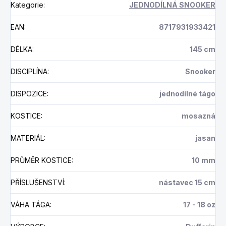
Kategorie
:
JEDNODÍLNÁ SNOOKER
EAN
:
8717931933421
DÉLKA
:
145 cm
DISCIPLÍNA
:
Snooker
DISPOZICE
:
jednodílné tágo
KOSTICE
:
mosazná
MATERIÁL
:
jasan
PRŮMĚR KOSTICE
:
10 mm
PŘÍSLUŠENSTVÍ
:
nástavec 15 cm
VÁHA TÁGA
:
17 - 18 oz