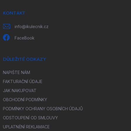
a
t
í
KONTAKT
info
@
ikulecnik.cz
FaceBook
DŮLEŽITÉ ODKAZY
NAPIŠTE NÁM
FAKTURAČNÍ ÚDAJE
JAK NAKUPOVAT
OBCHODNÍ PODMÍNKY
PODMÍNKY OCHRANY OSOBNÍCH ÚDAJŮ
ODSTOUPENÍ OD SMLOUVY
UPLATNĚNÍ REKLAMACE