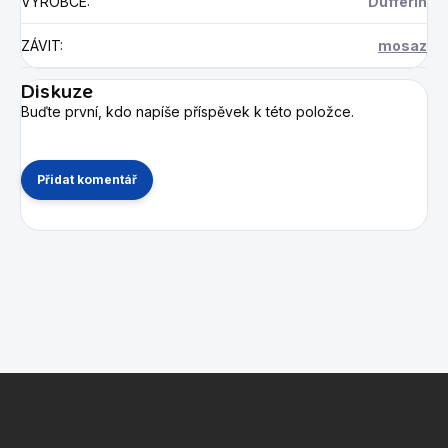
VÝROBCE
:
Dufferin
ZÁVIT
:
mosaz
Diskuze
Buďte první, kdo napíše příspěvek k této položce.
Přidat komentář
Z
á
p