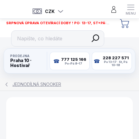
Přejít
na
CZK
obsah
SRPNOVÁ ÚPRAVA OTEVÍRACÍ DOBY ! PO: 13-17, ST+PÁ: 12-18
NÁKU
KOŠÍ
PRODEJNA
228 227 571
777 125 166
Praha 10 ·
Po 13–17 · St, Pá
Po–Pá 8–17
Hostivař
10–18
JEDNODÍLNÁ SNOOKER