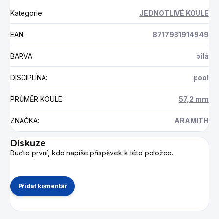
Kategorie
:
JEDNOTLIVÉ KOULE
EAN
:
8717931914949
BARVA
:
bílá
DISCIPLÍNA
:
pool
PRŮMĚR KOULE
:
57,2 mm
ZNAČKA
:
ARAMITH
Diskuze
Buďte první, kdo napíše příspěvek k této položce.
Přidat komentář