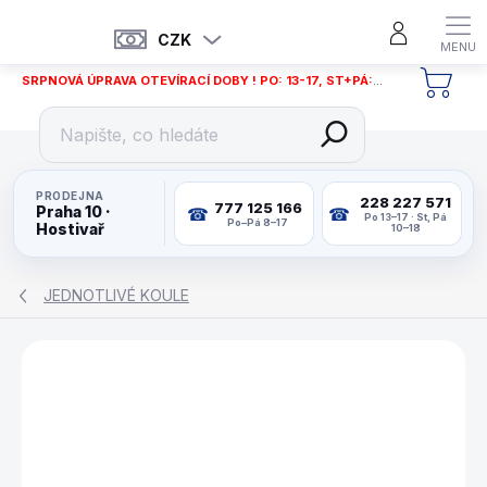
Přejít
na
CZK
obsah
SRPNOVÁ ÚPRAVA OTEVÍRACÍ DOBY ! PO: 13-17, ST+PÁ: 12-18
NÁKU
KOŠÍ
PRODEJNA
228 227 571
777 125 166
Praha 10 ·
Po 13–17 · St, Pá
Po–Pá 8–17
Hostivař
10–18
JEDNOTLIVÉ KOULE
ZNAČKA:
ARAMITH