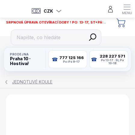
Přejít
na
CZK
obsah
SRPNOVÁ ÚPRAVA OTEVÍRACÍ DOBY ! PO: 13-17, ST+PÁ: 12-18
NÁKU
KOŠÍ
PRODEJNA
228 227 571
777 125 166
Praha 10 ·
Po 13–17 · St, Pá
Po–Pá 8–17
Hostivař
10–18
JEDNOTLIVÉ KOULE