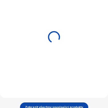
SKLADEM
SKLADEM
Domino 6 Philos
Piškvorky Bing Go 3D
Philos
794 Kč
360 Kč
Do košíku
Do košíku
Piškvorky je logická hra pro
dva hráče bez rozdílu věku.
Hra podporuje prostorovou
představivost a logické
myšlení.
Zobrazit všechny související produkty