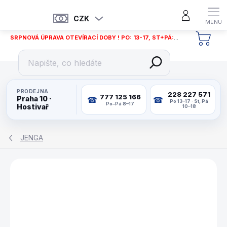
Přejít
na
CZK
obsah
SRPNOVÁ ÚPRAVA OTEVÍRACÍ DOBY ! PO: 13-17, ST+PÁ: 12-18
NÁKU
KOŠÍ
PRODEJNA
228 227 571
777 125 166
Praha 10 ·
Po 13–17 · St, Pá
Po–Pá 8–17
Hostivař
10–18
JENGA
ZNAČKA:
PHILOS