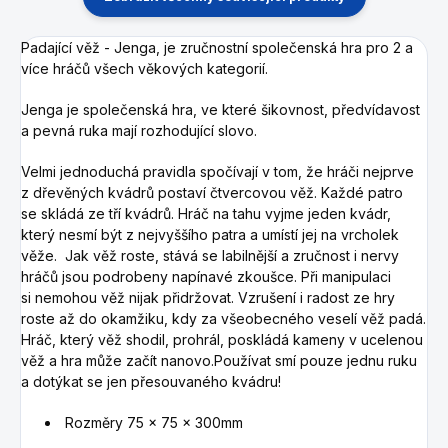
Padající věž - Jenga, je zručnostní společenská hra pro 2 a
více hráčů všech věkových kategorií.
Jenga je společenská hra, ve které šikovnost, předvídavost
a pevná ruka mají rozhodující slovo.
Velmi jednoduchá pravidla spočívají v tom, že hráči nejprve
z dřevěných kvádrů postaví čtvercovou věž. Každé patro
se skládá ze tří kvádrů. Hráč na tahu vyjme jeden kvádr,
který nesmí být z nejvyššího patra a umístí jej na vrcholek
věže. Jak věž roste, stává se labilnější a zručnost i nervy
hráčů jsou podrobeny napínavé zkoušce. Při manipulaci
si nemohou věž nijak přidržovat. Vzrušení i radost ze hry
roste až do okamžiku, kdy za všeobecného veselí věž padá.
Hráč, který věž shodil, prohrál, poskládá kameny v ucelenou
věž a hra může začít nanovo.Používat smí pouze jednu ruku
a dotýkat se jen přesouvaného kvádru!
Rozměry 75 x 75 x 300mm