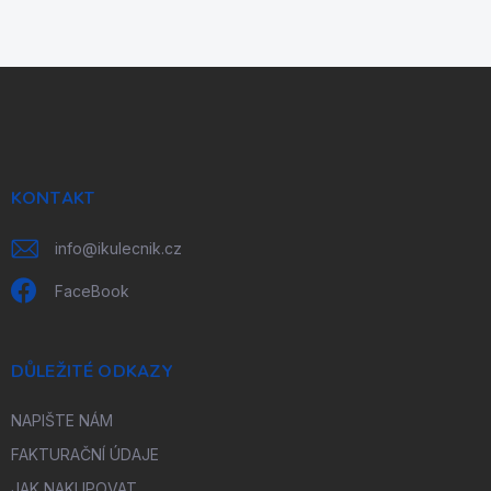
Z
á
p
a
t
í
KONTAKT
info
@
ikulecnik.cz
FaceBook
DŮLEŽITÉ ODKAZY
NAPIŠTE NÁM
FAKTURAČNÍ ÚDAJE
JAK NAKUPOVAT