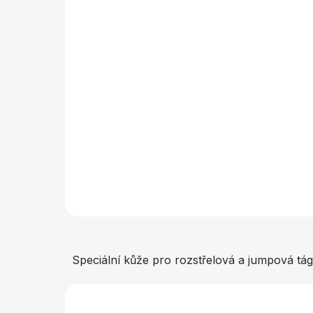
Kůže rozstřel Cuetec Meteor 14 mm
2 kusy v boxu
290 Kč
Do košíku
2 kusy rozstřelové kůže v boxu.
Speciální kůže pro rozstřelová a jumpová tág