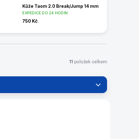
Kůže Taom 2.0 Break/Jump 14 mm
EXPEDICE DO 24 HODIN
750 Kč
11
položek celkem
230285X