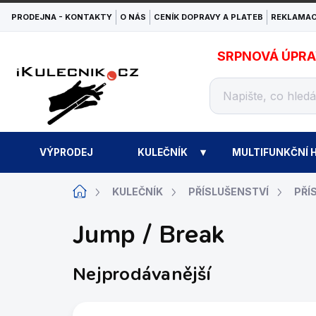
Přejít
PRODEJNA - KONTAKTY
O NÁS
CENÍK DOPRAVY A PLATEB
REKLAMAC
na
obsah
SRPNOVÁ ÚPRAVA
VÝPRODEJ
KULEČNÍK
MULTIFUNKČNÍ H
Domů
KULEČNÍK
PŘÍSLUŠENSTVÍ
PŘÍ
Jump / Break
Nejprodávanější