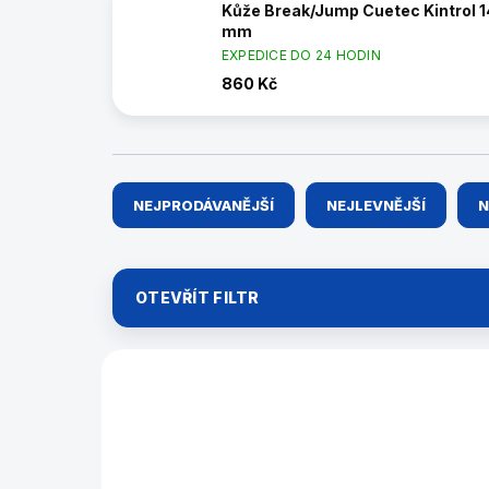
Kůže Break/Jump Cuetec Kintrol 1
mm
EXPEDICE DO 24 HODIN
860 Kč
Ř
NEJPRODÁVANĚJŠÍ
NEJLEVNĚJŠÍ
N
a
z
e
n
OTEVŘÍT FILTR
í
p
r
V
o
ý
45160140
d
p
u
NOVINKA
i
k
s
t
p