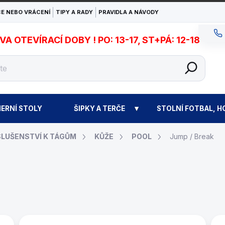
E NEBO VRÁCENÍ
TIPY A RADY
PRAVIDLA A NÁVODY
 OTEVÍRACÍ DOBY ! PO: 13-17, ST+PÁ: 12-18
ERNÍ STOLY
ŠIPKY A TERČE
STOLNÍ FOTBAL, H
SLUŠENSTVÍ K TÁGŮM
KŮŽE
POOL
Jump / Break