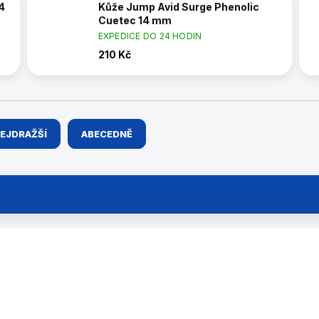
4
Kůže Jump Avid Surge Phenolic
Cuetec 14 mm
EXPEDICE DO 24 HODIN
210 Kč
EJDRAŽŠÍ
ABECEDNĚ
45261004