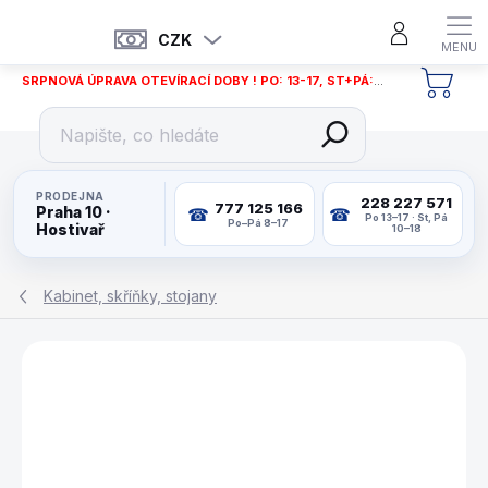
Přejít
na
CZK
obsah
SRPNOVÁ ÚPRAVA OTEVÍRACÍ DOBY ! PO: 13-17, ST+PÁ: 12-18
NÁKU
KOŠÍ
PRODEJNA
228 227 571
777 125 166
Praha 10 ·
Po 13–17 · St, Pá
Po–Pá 8–17
Hostivař
10–18
Kabinet, skříňky, stojany