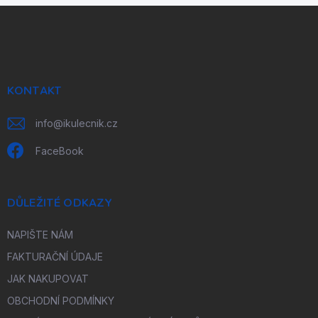
Z
á
p
a
t
í
KONTAKT
info
@
ikulecnik.cz
FaceBook
DŮLEŽITÉ ODKAZY
NAPIŠTE NÁM
FAKTURAČNÍ ÚDAJE
JAK NAKUPOVAT
OBCHODNÍ PODMÍNKY