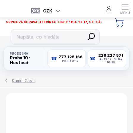
Přejít
na
CZK
obsah
SRPNOVÁ ÚPRAVA OTEVÍRACÍ DOBY ! PO: 13-17, ST+PÁ: 12-18
NÁKU
KOŠÍ
PRODEJNA
228 227 571
777 125 166
Praha 10 ·
Po 13–17 · St, Pá
Po–Pá 8–17
Hostivař
10–18
Kamui Clear
ZNAČKA:
KAMUI