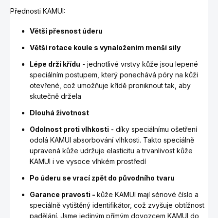
Přednosti KAMUI:
Větší přesnost úderu
Větší rotace koule s vynaložením menší síly
Lépe drží křídu
- jednotlivé vrstvy kůže jsou lepené
speciálním postupem, který ponechává póry na kůži
otevřené, což umožňuje křídě proniknout tak, aby
skutečně držela
Dlouhá životnost
Odolnost proti vlhkosti
- díky speciálnímu ošetření
odolá KAMUI absorbování vlhkosti. Takto speciálně
upravená kůže udržuje elasticitu a trvanlivost kůže
KAMUI i ve vysoce vlhkém prostředí
Po úderu se vrací zpět do původního tvaru
Garance pravosti -
kůže KAMUI mají sériové číslo a
speciálně vytištěný identifikátor, což zvyšuje obtížnost
padělání. Jsme jediným přímým dovozcem KAMUI do