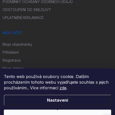
PODMÍNKY OCHRANY OSOBNÍCH ÚDAJŮ
ODSTOUPENÍ OD SMLOUVY
UPLATNĚNÍ REKLAMACE
MŮJ ÚČET
Moje objednávky
Přihlášení
Registrace
Moje adresy
Tento web používá soubory cookie. Dalším
procházením tohoto webu vyjadřujete souhlas s jejich
FACEBOOK
používáním.. Více informací
zde
.
Nastavení
Copyright 2026
iKulečník.cz
. Všechna práva vyhrazena.