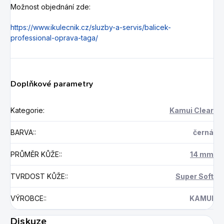
Možnost objednání zde:
https://www.ikulecnik.cz/sluzby-a-servis/balicek-
professional-oprava-taga/
Doplňkové parametry
Kategorie
:
Kamui Clear
BARVA:
:
černá
PRŮMĚR KŮŽE:
:
14 mm
TVRDOST KŮŽE:
:
Super Soft
VÝROBCE:
:
KAMUI
Diskuze