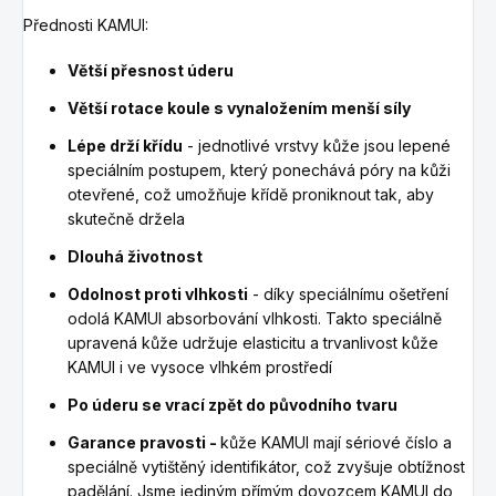
Přednosti KAMUI:
Větší přesnost úderu
Větší rotace koule s vynaložením menší síly
Lépe drží křídu
- jednotlivé vrstvy kůže jsou lepené
speciálním postupem, který ponechává póry na kůži
otevřené, což umožňuje křídě proniknout tak, aby
skutečně držela
Dlouhá životnost
Odolnost proti vlhkosti
- díky speciálnímu ošetření
odolá KAMUI absorbování vlhkosti. Takto speciálně
upravená kůže udržuje elasticitu a trvanlivost kůže
KAMUI i ve vysoce vlhkém prostředí
Po úderu se vrací zpět do původního tvaru
Garance pravosti -
kůže KAMUI mají sériové číslo a
speciálně vytištěný identifikátor, což zvyšuje obtížnost
padělání. Jsme jediným přímým dovozcem KAMUI do