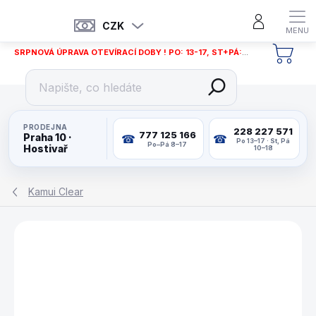
Přejít
na
CZK
obsah
SRPNOVÁ ÚPRAVA OTEVÍRACÍ DOBY ! PO: 13-17, ST+PÁ: 12-18
NÁKU
KOŠÍ
PRODEJNA
228 227 571
777 125 166
Praha 10 ·
Po 13–17 · St, Pá
Po–Pá 8–17
Hostivař
10–18
Kamui Clear
ZNAČKA:
KAMUI