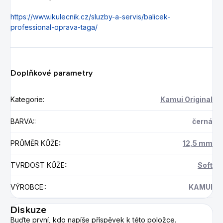
https://www.ikulecnik.cz/sluzby-a-servis/balicek-
professional-oprava-taga/
Doplňkové parametry
Kategorie
:
Kamui Original
BARVA:
:
černá
PRŮMĚR KŮŽE:
:
12,5 mm
TVRDOST KŮŽE:
:
Soft
VÝROBCE:
:
KAMUI
Diskuze
Buďte první, kdo napíše příspěvek k této položce.