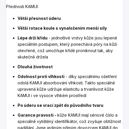
Přednosti KAMUI:
Větší přesnost úderu
Větší rotace koule s vynaložením menší síly
Lépe drží křídu
- jednotlivé vrstvy kůže jsou lepené
speciálním postupem, který ponechává póry na kůži
otevřené, což umožňuje křídě proniknout tak, aby
skutečně držela
Dlouhá životnost
Odolnost proti vlhkosti
- díky speciálnímu ošetření
odolá KAMUI absorbování vlhkosti. Takto speciálně
upravená kůže udržuje elasticitu a trvanlivost kůže
KAMUI i ve vysoce vlhkém prostředí
Po úderu se vrací zpět do původního tvaru
Garance pravosti -
kůže KAMUI mají sériové číslo a
speciálně vytištěný identifikátor, což zvyšuje obtížnost
padělání. Jsme jediným přímým dovozcem KAMUI do