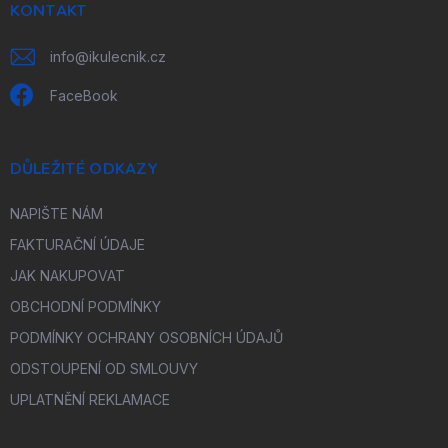
í
KONTAKT
info
@
ikulecnik.cz
FaceBook
DŮLEŽITÉ ODKAZY
NAPIŠTE NÁM
FAKTURAČNÍ ÚDAJE
JAK NAKUPOVAT
OBCHODNÍ PODMÍNKY
PODMÍNKY OCHRANY OSOBNÍCH ÚDAJŮ
ODSTOUPENÍ OD SMLOUVY
UPLATNĚNÍ REKLAMACE