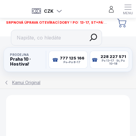
Přejít
na
CZK
obsah
SRPNOVÁ ÚPRAVA OTEVÍRACÍ DOBY ! PO: 13-17, ST+PÁ: 12-18
NÁKU
KOŠÍ
PRODEJNA
228 227 571
777 125 166
Praha 10 ·
Po 13–17 · St, Pá
Po–Pá 8–17
Hostivař
10–18
Kamui Original
ZNAČKA:
KAMUI