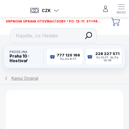
Přejít
na
CZK
obsah
SRPNOVÁ ÚPRAVA OTEVÍRACÍ DOBY ! PO: 13-17, ST+PÁ: 12-18
NÁKU
KOŠÍ
PRODEJNA
228 227 571
777 125 166
Praha 10 ·
Po 13–17 · St, Pá
Po–Pá 8–17
Hostivař
10–18
Kamui Original
ZNAČKA:
KAMUI