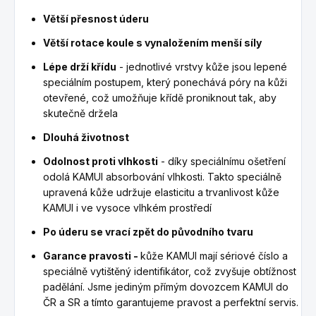
Větší přesnost úderu
Větší rotace koule s vynaložením menší síly
Lépe drží křídu
- jednotlivé vrstvy kůže jsou lepené
speciálním postupem, který ponechává póry na kůži
otevřené, což umožňuje křídě proniknout tak, aby
skutečně držela
Dlouhá životnost
Odolnost proti vlhkosti
- díky speciálnímu ošetření
odolá KAMUI absorbování vlhkosti. Takto speciálně
upravená kůže udržuje elasticitu a trvanlivost kůže
KAMUI i ve vysoce vlhkém prostředí
Po úderu se vrací zpět do původního tvaru
Garance pravosti -
kůže KAMUI mají sériové číslo a
speciálně vytištěný identifikátor, což zvyšuje obtížnost
padělání. Jsme jediným přímým dovozcem KAMUI do
ČR a SR a tímto garantujeme pravost a perfektní servis.