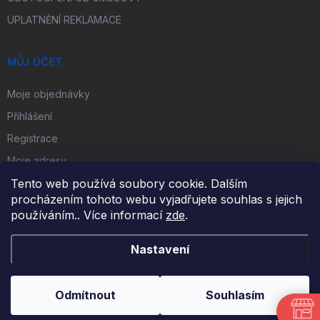
UPLATNĚNÍ REKLAMACE
MŮJ ÚČET
Moje objednávky
Přihlášení
Registrace
Moje adresy
Tento web používá soubory cookie. Dalším
procházením tohoto webu vyjadřujete souhlas s jejich
FACEBOOK
používáním.. Více informací
zde
.
Nastavení
Copyright 2026
iKulečník.cz
. Všechna práva vyhrazena.
Odmítnout
Souhlasím
Vytvořil Shoptet