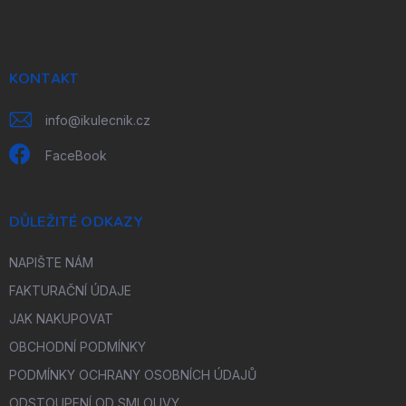
p
a
t
í
KONTAKT
info
@
ikulecnik.cz
FaceBook
DŮLEŽITÉ ODKAZY
NAPIŠTE NÁM
FAKTURAČNÍ ÚDAJE
JAK NAKUPOVAT
OBCHODNÍ PODMÍNKY
PODMÍNKY OCHRANY OSOBNÍCH ÚDAJŮ
ODSTOUPENÍ OD SMLOUVY