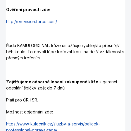
Ověření pravosti zde:
http://en-vision.force.com/
Řada KAMUI ORIGINAL: kůže umožňuje rychlejší a přesnější
běh koule. To dovolí lépe trefovat kouli na delší vzdálenost s
přesným trefením.
Zajišťujeme odborné lepení zakoupené kůže
s garancí
odeslání špičky zpět do 7 dnů.
Platí pro ČR i SR.
Možnost objednání zde:
https://www.ikulecnik.cz/sluzby-a-servis/balicek-
professional-oprava-taga/