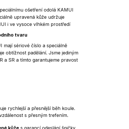
speciálnímu ošetření odolá KAMUI
eciálně upravená kůže udržuje
MUI i ve vysoce vlhkém prostředí
odního tvaru
mají sériové číslo a speciálně
šuje obtížnost padělání. Jsme jediným
a SR a tímto garantujeme pravost
 rychlejší a přesnější běh koule.
í vzdálenost s přesným trefením.
ené kůže
s garancí odeslání špičky