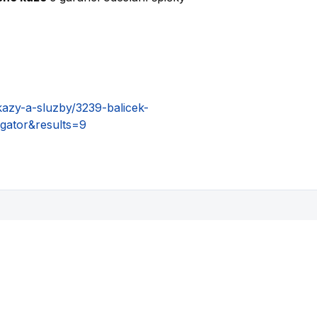
kazy-a-sluzby/3239-balicek-
igator&results=9
Mohlo by se vám také líbit