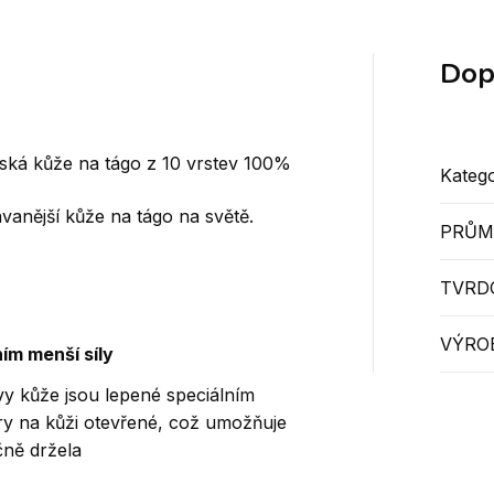
Dop
nská kůže na tágo z 10 vrstev 100%
Katego
vanější kůže na tágo na světě.
PRŮM
TVRD
VÝRO
ím menší síly
tvy kůže jsou lepené speciálním
y na kůži otevřené, což umožňuje
čně držela