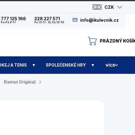
CZK
777 125 166
228 227 571
info@ikulecnik.cz
Po–Pá 8–17
Po 13–17 · St, Pá 10–18
PRÁZDNÝ KOŠÍ
N
OKEJ A TENIS
SPOLEČENSKÉ HRY
VÍCE
Kamui Original