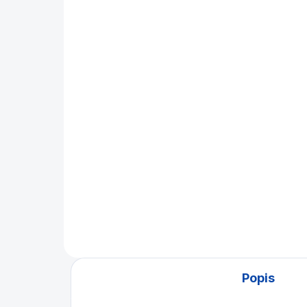
MOMENTÁLNĚ NEDOSTUPNÉ
Brousek (upravovač )
kůže a kostice Jolly
Cue
990 Kč
Do košíku
Multifunkční kvalitní nástroj na
úpravu kostice a kůže Vašeho
tága.
Popis