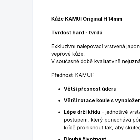
Kůže KAMUI Original H 14mm
Tvrdost hard - tvrdá
Exkluzivní nalepovací vrstvená japo
vepřové kůže.
V současné době kvalitativně nejuzná
Přednosti KAMUI:
Větší přesnost úderu
Větší rotace koule s vynaložen
Lépe drží křídu
- jednotlivé vrs
postupem, který ponechává pór
křídě proniknout tak, aby skute
Dlouhá životnost