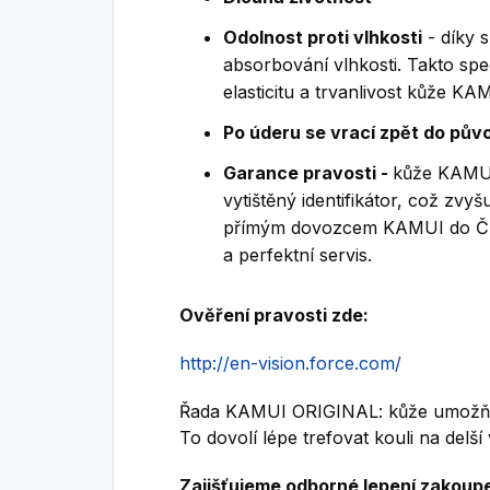
Odolnost proti vlhkosti
- díky 
absorbování vlhkosti. Takto sp
elasticitu a trvanlivost kůže KA
Po úderu se vrací zpět do pův
Garance pravosti -
kůže KAMUI 
vytištěný identifikátor, což zvy
přímým dovozcem KAMUI do ČR 
a perfektní servis.
Ověření pravosti zde:
http://en-vision.force.com/
Řada KAMUI ORIGINAL: kůže umožňuje
To dovolí lépe trefovat kouli na delš
Zajišťujeme odborné lepení zakoup