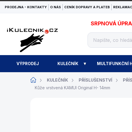
Přejít
PRODEJNA - KONTAKTY
O NÁS
CENÍK DOPRAVY A PLATEB
REKLAMAC
na
obsah
SRPNOVÁ ÚPRAVA
VÝPRODEJ
KULEČNÍK
MULTIFUNKČNÍ H
Domů
KULEČNÍK
PŘÍSLUŠENSTVÍ
PŘÍ
Kůže vrstvená KAMUI Original H- 14mm
ZNAČKA:
KAMUI