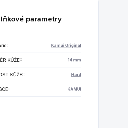
lňkové parametry
rie
:
Kamui Original
ĚR KŮŽE:
:
14 mm
OST KŮŽE:
:
Hard
BCE:
:
KAMUI