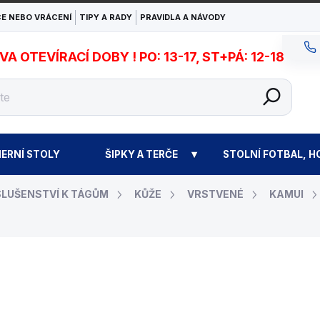
E NEBO VRÁCENÍ
TIPY A RADY
PRAVIDLA A NÁVODY
 OTEVÍRACÍ DOBY ! PO: 13-17, ST+PÁ: 12-18
ERNÍ STOLY
ŠIPKY A TERČE
STOLNÍ FOTBAL, H
SLUŠENSTVÍ K TÁGŮM
KŮŽE
VRSTVENÉ
KAMUI
590 Kč