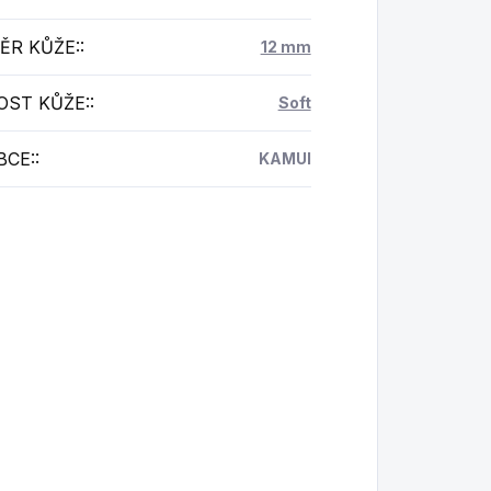
ĚR KŮŽE:
:
12 mm
OST KŮŽE:
:
Soft
BCE:
:
KAMUI