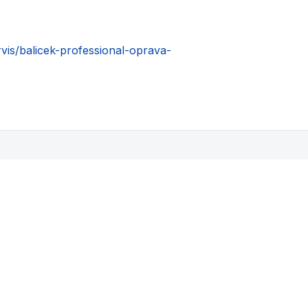
rvis/balicek-professional-oprava-
Mohlo by se vám také líbit