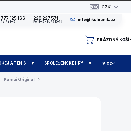
CZK
777 125 166
228 227 571
info@ikulecnik.cz
Po–Pá 8–17
Po 13–17 · St, Pá 10–18
PRÁZDNÝ KOŠÍ
N
OKEJ A TENIS
SPOLEČENSKÉ HRY
VÍCE
Kamui Original