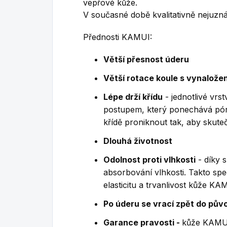
vepřové kůže.
V současné době kvalitativně nejuzná
Přednosti KAMUI:
Větší přesnost úderu
Větší rotace koule s vynaložen
Lépe drží křídu
- jednotlivé vrs
postupem, který ponechává pór
křídě proniknout tak, aby skute
Dlouhá životnost
Odolnost proti vlhkosti
- díky 
absorbování vlhkosti. Takto sp
elasticitu a trvanlivost kůže KA
Po úderu se vrací zpět do pův
Garance pravosti -
kůže KAMUI 