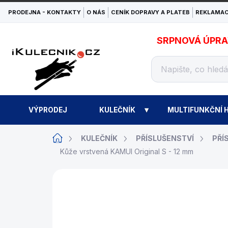
Přejít
PRODEJNA - KONTAKTY
O NÁS
CENÍK DOPRAVY A PLATEB
REKLAMAC
na
obsah
SRPNOVÁ ÚPRAVA
VÝPRODEJ
KULEČNÍK
MULTIFUNKČNÍ H
Domů
KULEČNÍK
PŘÍSLUŠENSTVÍ
PŘÍ
Kůže vrstvená KAMUI Original S - 12 mm
ZNAČKA:
KAMUI