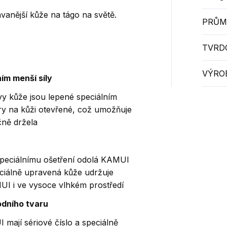
vanější kůže na tágo na světě.
PRŮM
TVRD
VÝRO
ím menší síly
tvy kůže jsou lepené speciálním
y na kůži otevřené, což umožňuje
čně držela
speciálnímu ošetření odolá KAMUI
eciálně upravená kůže udržuje
MUI i ve vysoce vlhkém prostředí
odního tvaru
mají sériové číslo a speciálně