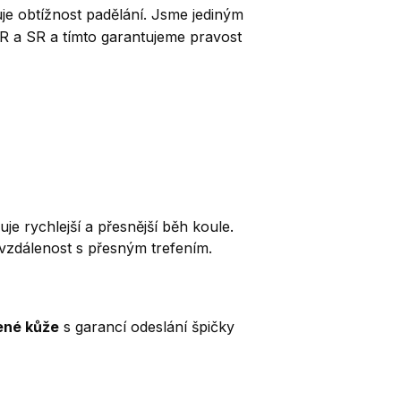
šuje obtížnost padělání. Jsme jediným
a SR a tímto garantujeme pravost
 rychlejší a přesnější běh koule.
í vzdálenost s přesným trefením.
ené kůže
s garancí odeslání špičky