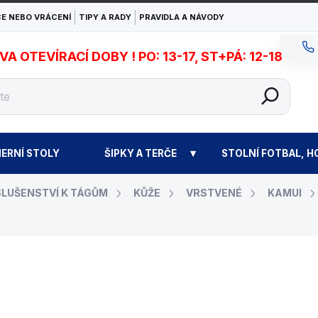
E NEBO VRÁCENÍ
TIPY A RADY
PRAVIDLA A NÁVODY
 OTEVÍRACÍ DOBY ! PO: 13-17, ST+PÁ: 12-18
ERNÍ STOLY
ŠIPKY A TERČE
STOLNÍ FOTBAL, H
SLUŠENSTVÍ K TÁGŮM
KŮŽE
VRSTVENÉ
KAMUI
490 Kč