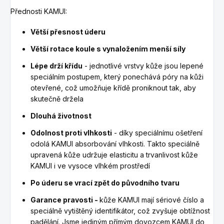
Přednosti KAMUI:
Větší přesnost úderu
Větší rotace koule s vynaložením menší síly
Lépe drží křídu
- jednotlivé vrstvy kůže jsou lepené
speciálním postupem, který ponechává póry na kůži
otevřené, což umožňuje křídě proniknout tak, aby
skutečně držela
Dlouhá životnost
Odolnost proti vlhkosti
- díky speciálnímu ošetření
odolá KAMUI absorbování vlhkosti. Takto speciálně
upravená kůže udržuje elasticitu a trvanlivost kůže
KAMUI i ve vysoce vlhkém prostředí
Po úderu se vrací zpět do původního tvaru
Garance pravosti -
kůže KAMUI mají sériové číslo a
speciálně vytištěný identifikátor, což zvyšuje obtížnost
padělání. Jsme jediným přímým dovozcem KAMUI do