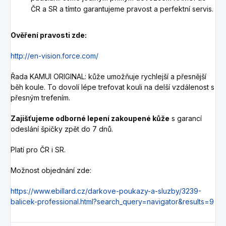
ČR a SR a tímto garantujeme pravost a perfektní servis.
Ověření pravosti zde:
http://en-vision.force.com/
Řada KAMUI ORIGINAL: kůže umožňuje rychlejší a přesnější
běh koule. To dovolí lépe trefovat kouli na delší vzdálenost s
přesným trefením.
Zajišťujeme odborné lepení zakoupené kůže
s garancí
odeslání špičky zpět do 7 dnů.
Platí pro ČR i SR.
Možnost objednání zde:
https://www.ebillard.cz/darkove-poukazy-a-sluzby/3239-
balicek-professional.html?search_query=navigator&results=9