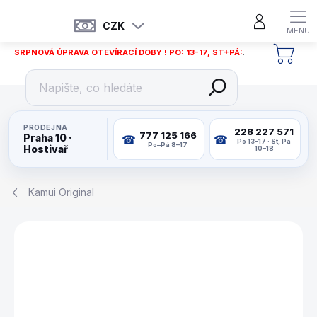
Přejít
na
CZK
obsah
SRPNOVÁ ÚPRAVA OTEVÍRACÍ DOBY ! PO: 13-17, ST+PÁ: 12-18
NÁKU
KOŠÍ
PRODEJNA
228 227 571
777 125 166
Praha 10 ·
Po 13–17 · St, Pá
Po–Pá 8–17
Hostivař
10–18
Kamui Original
ZNAČKA:
KAMUI