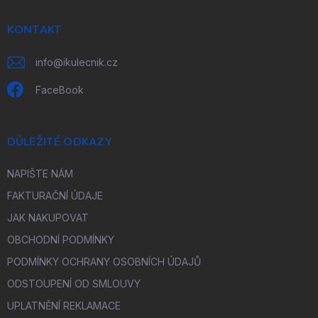
t
í
KONTAKT
info
@
ikulecnik.cz
FaceBook
DŮLEŽITÉ ODKAZY
NAPIŠTE NÁM
FAKTURAČNÍ ÚDAJE
JAK NAKUPOVAT
OBCHODNÍ PODMÍNKY
PODMÍNKY OCHRANY OSOBNÍCH ÚDAJŮ
ODSTOUPENÍ OD SMLOUVY
UPLATNĚNÍ REKLAMACE