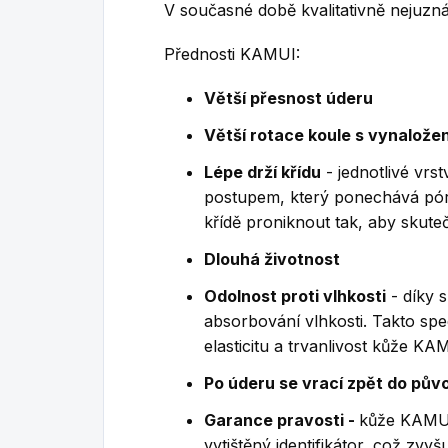
V současné době kvalitativně nejuzná
Přednosti KAMUI:
Větší přesnost úderu
Větší rotace koule s vynaložen
Lépe drží křídu
- jednotlivé vrs
postupem, který ponechává pór
křídě proniknout tak, aby skute
Dlouhá životnost
Odolnost proti vlhkosti
- díky 
absorbování vlhkosti. Takto sp
elasticitu a trvanlivost kůže KA
Po úderu se vrací zpět do pův
Garance pravosti -
kůže KAMUI 
vytištěný identifikátor, což zvy