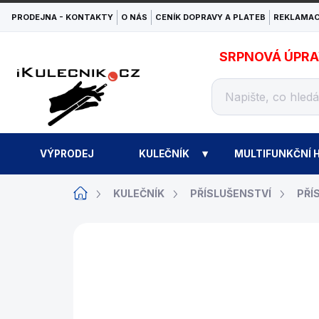
Přejít
PRODEJNA - KONTAKTY
O NÁS
CENÍK DOPRAVY A PLATEB
REKLAMAC
na
obsah
SRPNOVÁ ÚPRAVA
VÝPRODEJ
KULEČNÍK
MULTIFUNKČNÍ H
Domů
KULEČNÍK
PŘÍSLUŠENSTVÍ
PŘÍ
ZNAČKA:
KAMUI