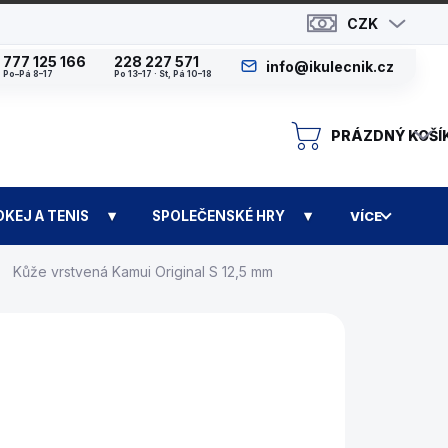
CZK
777 125 166
228 227 571
info@ikulecnik.cz
Po–Pá 8–17
Po 13–17 · St, Pá 10–18
PRÁZDNÝ KOŠÍ
N
OKEJ A TENIS
SPOLEČENSKÉ HRY
VÍCE
Kůže vrstvená Kamui Original S 12,5 mm