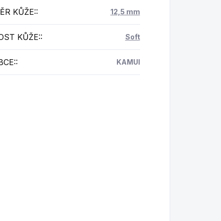
ĚR KŮŽE:
:
12,5 mm
OST KŮŽE:
:
Soft
BCE:
:
KAMUI