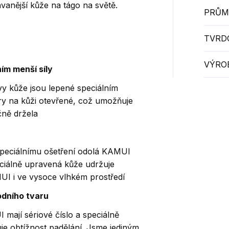
vanější kůže na tágo na světě.
PRŮM
TVRD
VÝRO
ím menší síly
tvy kůže jsou lepené speciálním
y na kůži otevřené, což umožňuje
čně držela
speciálnímu ošetření odolá KAMUI
eciálně upravená kůže udržuje
MUI i ve vysoce vlhkém prostředí
odního tvaru
mají sériové číslo a speciálně
šuje obtížnost padělání. Jsme jediným