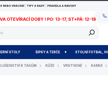
E NEBO VRÁCENÍ
TIPY A RADY
PRAVIDLA A NÁVODY
 OTEVÍRACÍ DOBY ! PO: 13-17, ST+PÁ: 12-18
ERNÍ STOLY
ŠIPKY A TERČE
STOLNÍ FOTBAL, H
SLUŠENSTVÍ K TÁGŮM
KŮŽE
VRSTVENÉ
KAMUI
490 Kč
Měrná