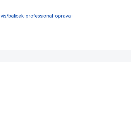
rvis/balicek-professional-oprava-
Mohlo by se vám také líbit