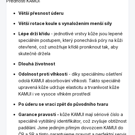
Přednosti KAMUI:
Větší přesnost úderu
Větší rotace koule s vynaložením menší síly
Lépe drží křídu
- jednotlivé vrstvy kůže jsou lepené
speciálním postupem, který ponechává póry na kůži
otevřené, což umožňuje křídě proniknout tak, aby
skutečně držela
Dlouhá životnost
Odolnost proti vlhkosti
- díky speciálnímu ošetření
odolá KAMUI absorbování vlhkosti. Takto speciálně
upravená kůže udržuje elasticitu a trvanlivost kůže
KAMUI i ve vysoce vlhkém prostředí
Po úderu se vrací zpět do původního tvaru
Garance pravosti -
kůže KAMUI mají sériové číslo a
speciálně vytištěný identifikátor, což zvyšuje obtížnost
padělání. Jsme jediným přímým dovozcem KAMUI do
ČR a SR a tímto garantujeme pravost a perfektní servis.