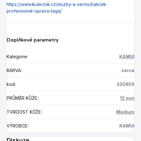
https://www.ikulecnik.cz/sluzby-a-servis/balicek-
professional-oprava-taga/
Doplňkové parametry
Kategorie
:
KAMUI
BARVA:
:
černá
kod
:
230859
PRŮMĚR KŮŽE:
:
12 mm
TVRDOST KŮŽE:
:
Medium
VÝROBCE:
:
KAMUI
Diskuze