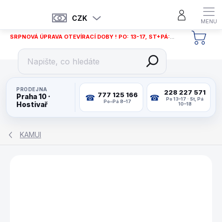
Přejít
na
CZK
obsah
SRPNOVÁ ÚPRAVA OTEVÍRACÍ DOBY ! PO: 13-17, ST+PÁ: 12-18
NÁKU
KOŠÍ
PRODEJNA
228 227 571
777 125 166
Praha 10 ·
Po 13–17 · St, Pá
Po–Pá 8–17
Hostivař
10–18
KAMUI
ZNAČKA:
KAMUI