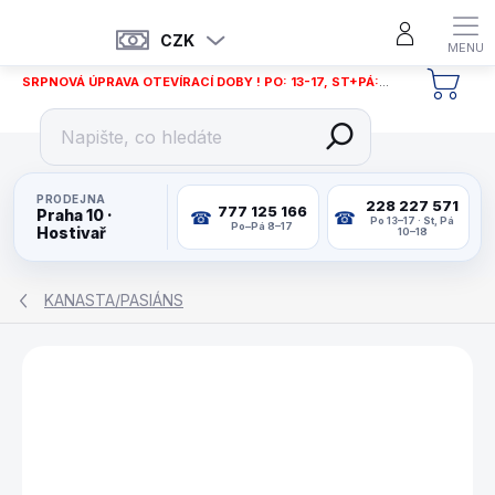
Přejít
na
CZK
obsah
SRPNOVÁ ÚPRAVA OTEVÍRACÍ DOBY ! PO: 13-17, ST+PÁ: 12-18
NÁKU
KOŠÍ
PRODEJNA
228 227 571
777 125 166
Praha 10 ·
Po 13–17 · St, Pá
Po–Pá 8–17
Hostivař
10–18
KANASTA/PASIÁNS
ZNAČKA:
PIATNIK