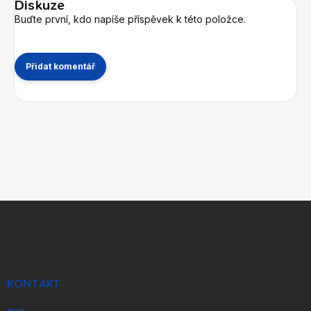
Diskuze
Buďte první, kdo napíše příspěvek k této položce.
Přidat komentář
Z
á
p
a
t
í
KONTAKT