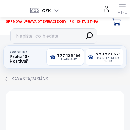
Přejít
na
CZK
obsah
SRPNOVÁ ÚPRAVA OTEVÍRACÍ DOBY ! PO: 13-17, ST+PÁ: 12-18
NÁKU
KOŠÍ
PRODEJNA
228 227 571
777 125 166
Praha 10 ·
Po 13–17 · St, Pá
Po–Pá 8–17
Hostivař
10–18
KANASTA/PASIÁNS
ZNAČKA:
PIATNIK