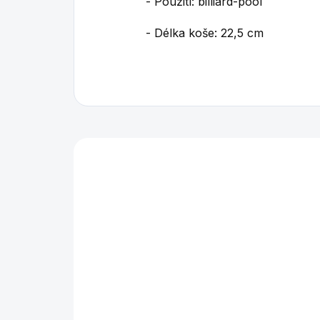
- Použití: billiard-pool
- Délka koše: 22,5 cm
Mohlo by se vám také l