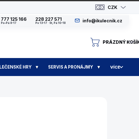
CZK
777 125 166
228 227 571
info@ikulecnik.cz
Po–Pá 8–17
Po 13–17 · St, Pá 10–18
PRÁZDNÝ KOŠÍ
N
LEČENSKÉ HRY
SERVIS A PRONÁJMY
VÍCE
PEDICE DO 14 DNŮ)